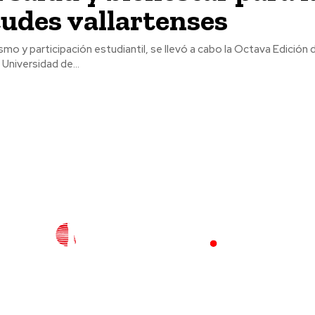
udes vallartenses
mo y participación estudiantil, se llevó a cabo la Octava Edición de
 Universidad de...
l
Policiaca
Opinión
Deportes
Edición Impresa
S