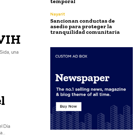
temporal
Nayarit
Sancionan conductas de
asedio para proteger la
tranquilidad comunitaria
 VIH
Sida, una
l
l Día
...