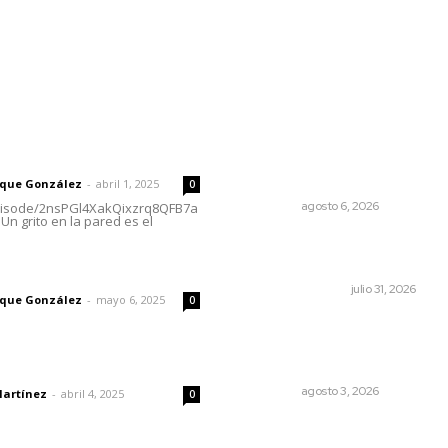
rector
Lo más popular
Rehabilitan edificio de Rec
 | Un grito en la pared
con recursos del impuesto
especial
rique González
-
abril 1, 2025
0
NAYARIT
agosto 6, 2026
episode/2nsPGl4XakQixzrq8QFB7a
Un grito en la pared es el
Edición impresa 01 de agos
de 2026
imic
EDICIÓN IMPRESA
julio 31, 2026
rique González
-
mayo 6, 2025
0
Promueven saberes
ancestrales en la ruta Potr
Tradicional
dad
NAYARIT
agosto 3, 2026
Martínez
-
abril 4, 2025
0
Lluvias y maleantes dañaro
planteles en distintos