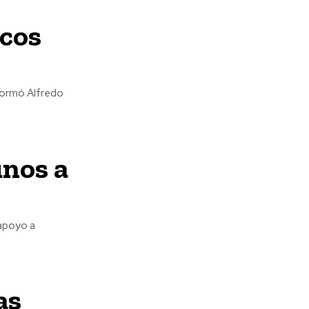
icos
nformó Alfredo
unos a
 apoyo a
as