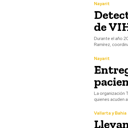
Nayarit
Detect
de VIH
Durante el año 2
Ramírez, coordina
Nayarit
Entreg
pacie
La organización T
quienes acuden al
Vallarta y Bahía
Llevan