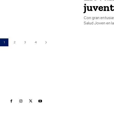
juvent
Con gran entusias
Salud Joven en la
1
2
3
4
Inicio
Nayarit
Naciona