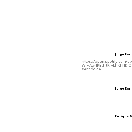
Contáctanos
Letras del Di
meridianoredacción@gmail.com
Letras del director
Jorge En
Letras del director
Tels. 3112143809 | 3112103211
https://open.spotify.com/
?si=7zv4RlrdTtKfvEPKJrHDlQ 
sentido de...
Oficinas Generales: Av.
Independencia #355, Tepic,
Las vacas de Huaj
Nayarit
Jorge En
Letras del director
El peatón y la ciu
Enrique 
Letras del director