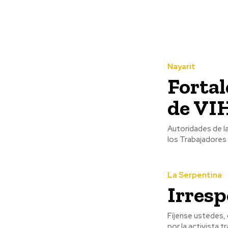
Nayarit
Fortal
de VI
Autoridades de la
los Trabajadores 
La Serpentina
Irres
Fíjense ustedes, 
por la activista 