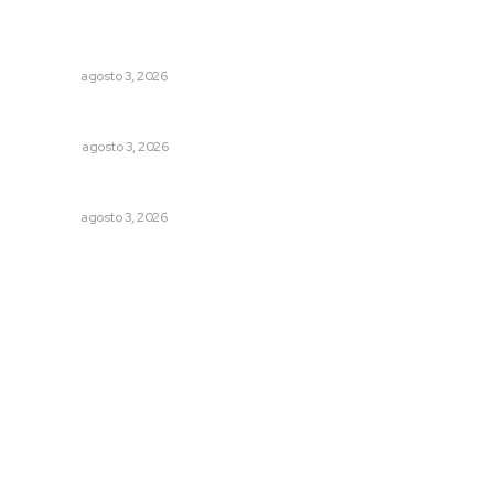
Promueven riqueza natural y rituales ancestrales en el
municipio de Ruiz
NAYARIT
agosto 3, 2026
Galope
OPINIÓN
agosto 3, 2026
Caen ingresos por remesas durante el primer semestre
NAYARIT
agosto 3, 2026
Archivo mensual
agosto 2026
julio 2026
junio 2026
mayo 2026