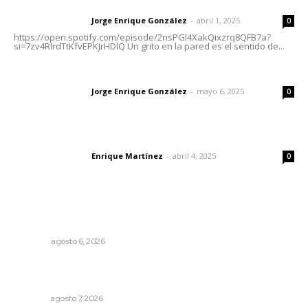
Letras del director | Un grito en la pared
Jorge Enrique González
-
abril 1, 2025
Letras del director
0
https://open.spotify.com/episode/2nsPGl4XakQixzrq8QFB7a?
si=7zv4RlrdTtKfvEPKJrHDlQ Un grito en la pared es el sentido de...
Las vacas de Huajimic
Jorge Enrique González
-
mayo 6, 2025
Letras del director
0
El peatón y la ciudad
Enrique Martínez
-
abril 4, 2025
Letras del director
0
Lo más popular
Los cambios en la política
OPINIÓN
agosto 6, 2026
Reconocen a jóvenes por impulsar proyectos
comunitarios
NAYARIT
agosto 7, 2026