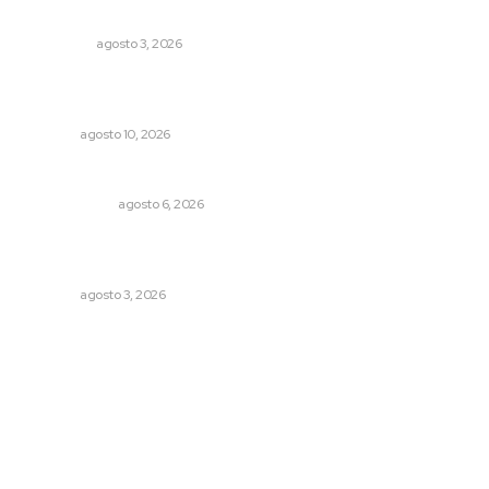
Eliminan delincuente en Bahía de Banderas
POLICIACA
agosto 3, 2026
Reajusta gobierno estatal calendario para el quinto
informe
NAYARIT
agosto 10, 2026
Eufemismos
OTRAS VOCES
agosto 6, 2026
Impulsan ruta turística en San Blas; Mecatán: Tierra de
Agua, Senderos y Plátanos
NAYARIT
agosto 3, 2026
Archivo mensual
agosto 2026
julio 2026