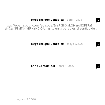
Letras del Director
Letras del director | Un grito en la pared
Jorge Enrique González
-
abril 1, 2025
Letras del director
0
https://open.spotify.com/episode/2nsPGl4XakQixzrq8QFB7a?
si=7zv4RlrdTtKfvEPKJrHDlQ Un grito en la pared es el sentido de...
Las vacas de Huajimic
Jorge Enrique González
-
mayo 6, 2025
Letras del director
0
El peatón y la ciudad
Enrique Martínez
-
abril 4, 2025
Letras del director
0
Lo más popular
Inicia construcción de Bachillerato Nacional Margarita
Maza en Nuevo Nayarit
NAYARIT
agosto 3, 2026