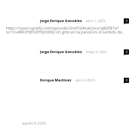
Letras del director | Un grito en la pared
Jorge Enrique González
-
abril 1, 2025
Letras del director
0
https://open.spotify.com/episode/2nsPGl4XakQixzrq8QFB7a?
si=7zv4RlrdTtKfvEPKJrHDlQ Un grito en la pared es el sentido de...
Las vacas de Huajimic
Jorge Enrique González
-
mayo 6, 2025
Letras del director
0
El peatón y la ciudad
Enrique Martínez
-
abril 4, 2025
Letras del director
0
Lo más popular
Recuperan la audición mediante procesadores
cocleares
NAYARIT
agosto 6, 2026
Resumen Semanal de Noticias