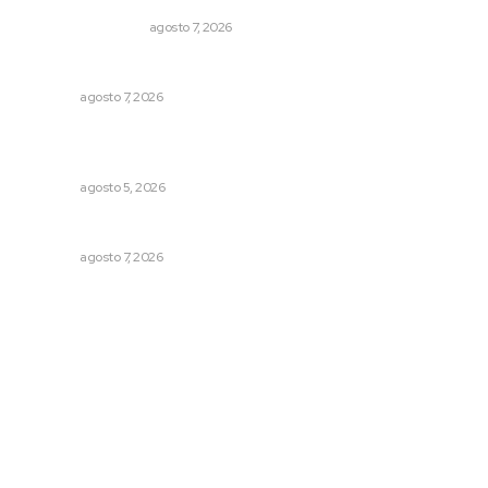
MONITOR POLÍTICO
agosto 7, 2026
Reciben escuelas equipamiento
NAYARIT
agosto 7, 2026
Garantizan acceso a seguridad social para productores
del campo
NAYARIT
agosto 5, 2026
Concluye registro de fichas para la UT
NAYARIT
agosto 7, 2026
Archivo mensual
agosto 2026
julio 2026
junio 2026