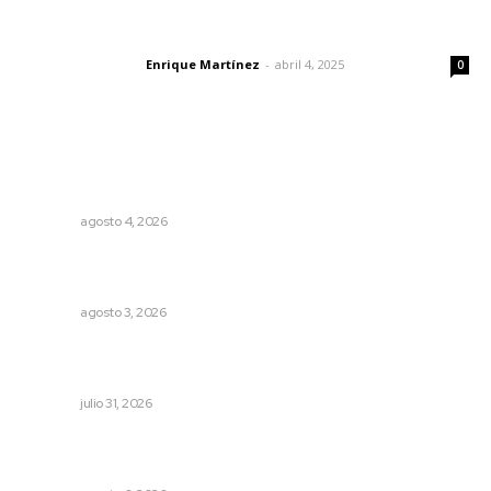
El peatón y la ciudad
Enrique Martínez
-
abril 4, 2025
Letras del director
0
Lo más popular
Abren convocatoria de ingreso para la Escuela de Bellas
Artes
NAYARIT
agosto 4, 2026
Fortalecen atención social con nuevas sedes para la
niñez nayarita
NAYARIT
agosto 3, 2026
Una persona y CFE mantienen disputa por probable
cobro indebido de luz
NAYARIT
julio 31, 2026
Instalarán puntos de revisión contra pilotos
alcoholizados