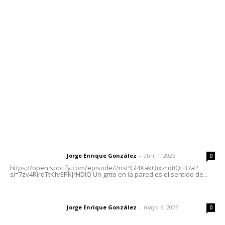
meridianoredacción@gmail.com
Tels. 3112143809 | 3112103211
Oficinas Generales: Av. Independencia #355, Tepic,
Nayarit
Letras del Director
Letras del director | Un grito en la pared
Jorge Enrique González
-
abril 1, 2025
Letras del director
0
https://open.spotify.com/episode/2nsPGl4XakQixzrq8QFB7a?
si=7zv4RlrdTtKfvEPKJrHDlQ Un grito en la pared es el sentido de...
Las vacas de Huajimic
Jorge Enrique González
-
mayo 6, 2025
Letras del director
0