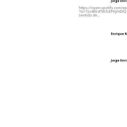
Jorge En
Letras del director
Tels. 3112143809 | 3112103211
https://open.spotify.com/
?si=7zv4RlrdTtKfvEPKJrHDlQ 
sentido de...
Oficinas Generales: Av.
Independencia #355, Tepic,
El peatón y la ciu
Nayarit
Enrique 
Letras del director
Las vacas de Huaj
Jorge En
Letras del director