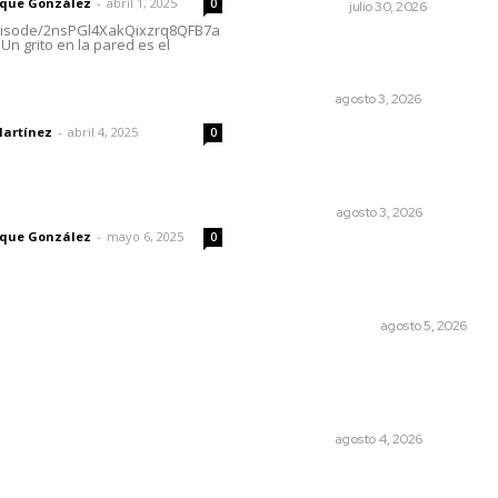
rique González
-
abril 1, 2025
0
NACIONAL
julio 30, 2026
episode/2nsPGl4XakQixzrq8QFB7a
Un grito en la pared es el
Tras operativo, el CEDE bu
protección de justicia feder
dad
NAYARIT
agosto 3, 2026
Martínez
-
abril 4, 2025
0
El ser humano ―vivo y
difunto― es como un soplo
como una sombra que pasa
imic
OPINIÓN
agosto 3, 2026
rique González
-
mayo 6, 2025
0
La Inteligencia Artificial
enfrenta a dos grupos
humanos
LA SERPENTINA
agosto 5, 2026
Reportan buen
comportamiento ciudadan
durante periodo vacacional
NAYARIT
agosto 4, 2026