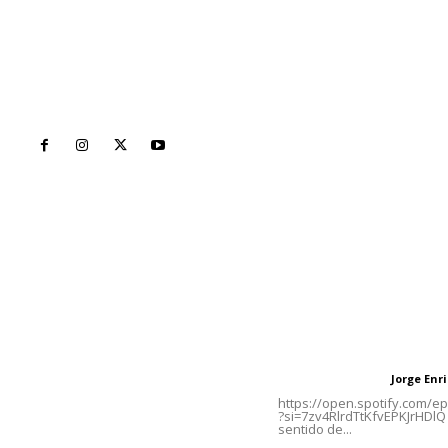
Inicio
Nayarit
Naciona
Contáctanos
Letras del Di
meridianoredacción@gmail.com
Letras del director
Jorge En
Letras del director
Tels. 3112143809 | 3112103211
https://open.spotify.com/
?si=7zv4RlrdTtKfvEPKJrHDlQ 
sentido de...
Oficinas Generales: Av.