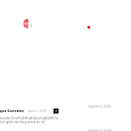
l
Policiaca
Opinión
Deportes
Edición Impresa
S
rector
Lo más popular
Galope
 | Un grito en la pared
OPINIÓN
agosto 3, 2026
rique González
-
abril 1, 2025
0
Analizan impacto de adicci
episode/2nsPGl4XakQixzrq8QFB7a
Un grito en la pared es el
en la salud mental
NAYARIT
agosto 4, 2026