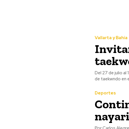
Vallarta y Bahía
Invita
taekw
Del 27 de julio a
de taekwndo en el
Deportes
Contin
nayar
Por Carlos Alegre El Instituto Nayarita de Cultura Física y Deporte ha logrado conjuntar un g