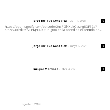
Letras del Director
Letras del director | Un grito en la pared
Jorge Enrique González
-
abril 1, 2025
Letras del director
0
https://open.spotify.com/episode/2nsPGl4XakQixzrq8QFB7a?
si=7zv4RlrdTtKfvEPKJrHDlQ Un grito en la pared es el sentido de...
Las vacas de Huajimic
Jorge Enrique González
-
mayo 6, 2025
Letras del director
0
El peatón y la ciudad
Enrique Martínez
-
abril 4, 2025
Letras del director
0
Lo más popular
Mecánico estrella vehículo que acababa de reparar en la
Tepic-Mazatlán
POLICIACA
agosto 6, 2026