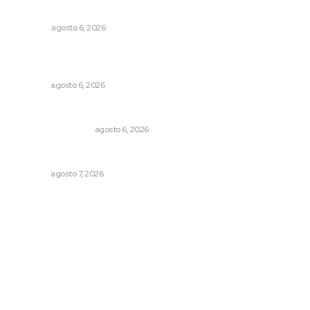
Los cambios en la política
OPINIÓN
agosto 6, 2026
Recuperan la audición mediante procesadores
cocleares
NAYARIT
agosto 6, 2026
Por inseguridad, cero aguacate a Estados Unidos
MONITOR POLÍTICO
agosto 6, 2026
Reciben escuelas equipamiento
NAYARIT
agosto 7, 2026
Archivo mensual
agosto 2026
julio 2026
junio 2026