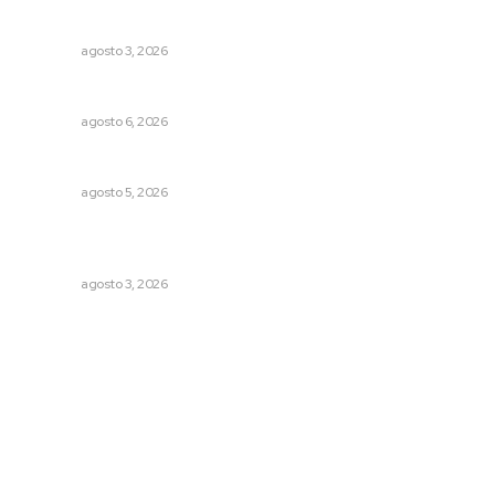
Promueven saberes ancestrales en la ruta Potrero
Tradicional
NAYARIT
agosto 3, 2026
Niegan que hayan encontrado drogas en el anexo Zion
NAYARIT
agosto 6, 2026
Buscan sanar suelos cansados en el norte de Nayarit
NAYARIT
agosto 5, 2026
Destinan 87 millones a obras de infraestructura en tres
municipios
NAYARIT
agosto 3, 2026
Archivo mensual
agosto 2026
julio 2026