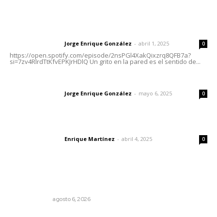
Letras del Director
Letras del director | Un grito en la pared
Jorge Enrique González
-
abril 1, 2025
Letras del director
0
https://open.spotify.com/episode/2nsPGl4XakQixzrq8QFB7a?
si=7zv4RlrdTtKfvEPKJrHDlQ Un grito en la pared es el sentido de...
Las vacas de Huajimic
Jorge Enrique González
-
mayo 6, 2025
Letras del director
0
El peatón y la ciudad
Enrique Martínez
-
abril 4, 2025
Letras del director
0
Lo más popular
Eufemismos
OTRAS VOCES
agosto 6, 2026