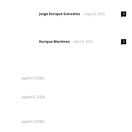
Las vacas de Huajimic
Jorge Enrique González
-
mayo 6, 2025
Letras del director
0
El peatón y la ciudad
Enrique Martínez
-
abril 4, 2025
Letras del director
0
Lo más popular
Concluye registro de fichas para la UT
NAYARIT
agosto 7, 2026
Alertan de ciberdelincuentes a través de QR falsos
NAYARIT
agosto 5, 2026
Inauguran espacio de lectura y bebeteca en centro
femenil
NAYARIT
agosto 7, 2026