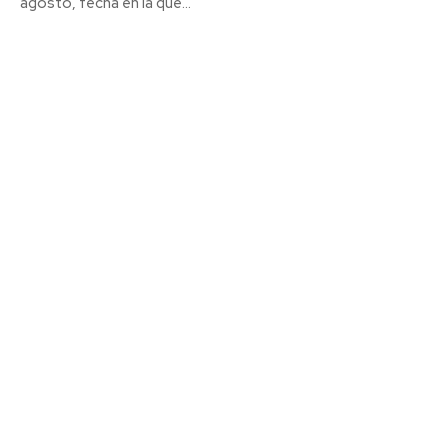
agosto, fecha en la que...