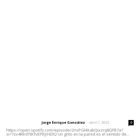
Edición Impresa
Sociales
Meridiano Vallarta
Contáctanos
meridianoredacción@gmail.com
Tels. 3112143809 | 3112103211
Oficinas Generales: Av. Independencia #355, Tepic,
Nayarit
Letras del Director
Letras del director | Un grito en la pared
Jorge Enrique González
-
abril 1, 2025
Letras del director
0
https://open.spotify.com/episode/2nsPGl4XakQixzrq8QFB7a?
si=7zv4RlrdTtKfvEPKJrHDlQ Un grito en la pared es el sentido de...