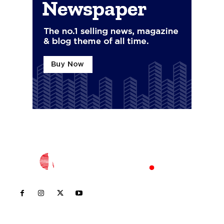
Inicio
Nayarit
Nacional
Policiaca
Opinión
Deportes