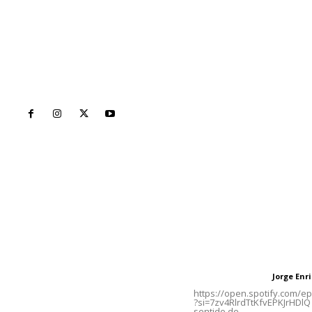
Inicio
Nayarit
Naciona
Contáctanos
Letras del Di
meridianoredacción@gmail.com
Letras del director
Jorge En
Letras del director
Tels. 3112143809 | 3112103211
https://open.spotify.com/
?si=7zv4RlrdTtKfvEPKJrHDlQ 
sentido de...