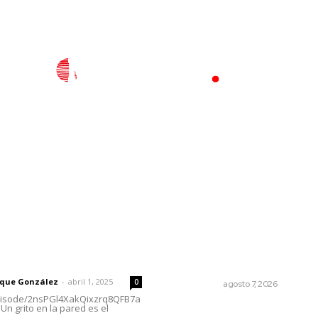
l
Policiaca
Opinión
Deportes
Edición Impresa
S
rector
Lo más popular
Detienen al exgobernador 
 | Un grito en la pared
Guerrero, Ángel Aguirre
rique González
-
abril 1, 2025
0
NACIONAL
agosto 7, 2026
episode/2nsPGl4XakQixzrq8QFB7a
Un grito en la pared es el
Preparan la Feria de Regres