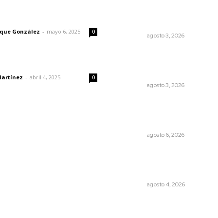
Inicia construcción de
Bachillerato Nacional Marga
imic
Maza en Nuevo Nayarit
rique González
-
mayo 6, 2025
0
NAYARIT
agosto 3, 2026
Promueven saberes
ancestrales en la ruta Potr
dad
Tradicional
Martínez
-
abril 4, 2025
0
NAYARIT
agosto 3, 2026
Lanzan recomendaciones p
reforzar la seguridad en
comercios de Nayarit
NAYARIT
agosto 6, 2026
Reportan buen
comportamiento ciudadan
durante periodo vacacional
NAYARIT
agosto 4, 2026
© 2024 Meridiano.mx - Todos los derechos reservados