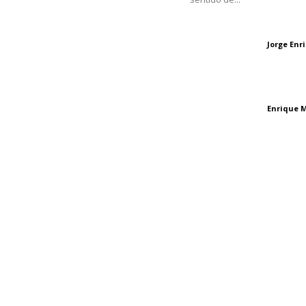
Oficinas Generales: Av.
Independencia #355, Tepic,
Las vacas de Huaj
Nayarit
Jorge En
Letras del director
El peatón y la ciu
Enrique 
Letras del director