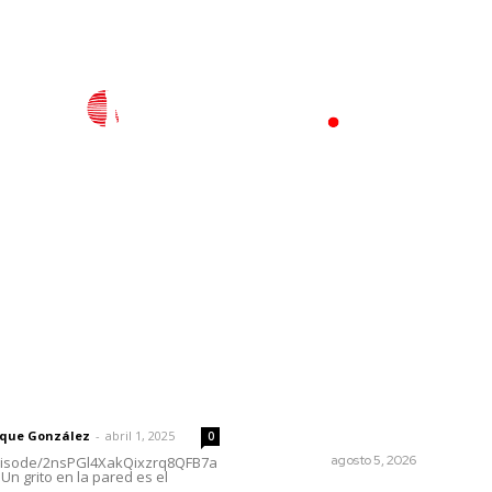
l
Policiaca
Opinión
Deportes
Edición Impresa
S
rector
Lo más popular
Instalan módulo de atenci
 | Un grito en la pared
contra adicciones en plaza
principal
rique González
-
abril 1, 2025
0
NAYARIT
agosto 5, 2026
episode/2nsPGl4XakQixzrq8QFB7a
Un grito en la pared es el