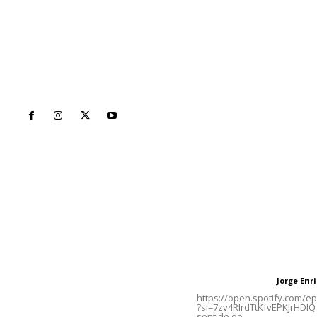
Inicio
Nayarit
Naciona
Contáctanos
Letras del Di
meridianoredacción@gmail.com
Letras del director
Jorge En
Letras del director
Tels. 3112143809 | 3112103211
https://open.spotify.com/
?si=7zv4RlrdTtKfvEPKJrHDlQ 
sentido de...