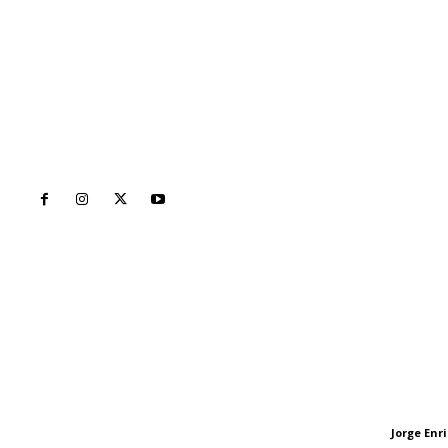
Inicio
Nayarit
Naciona
Contáctanos
Letras del Di
meridianoredacción@gmail.com
Letras del director
Jorge En
Letras del director
Tels. 3112143809 | 3112103211