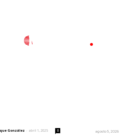
l
Policiaca
Opinión
Deportes
Edición Impresa
S
rector
Lo más popular
Árboles aplastan casas y
 | Un grito en la pared
camioneta en Tepic
rique González
-
abril 1, 2025
0
POLICIACA
agosto 5, 2026