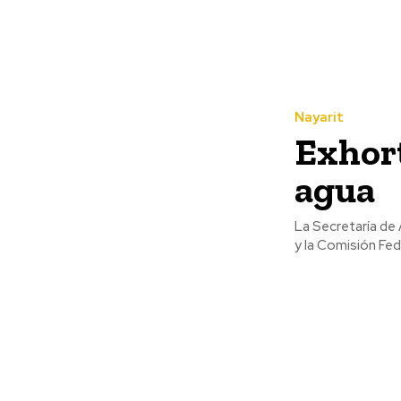
Nayarit
Exhort
agua
La Secretaría de 
y la Comisión Fede