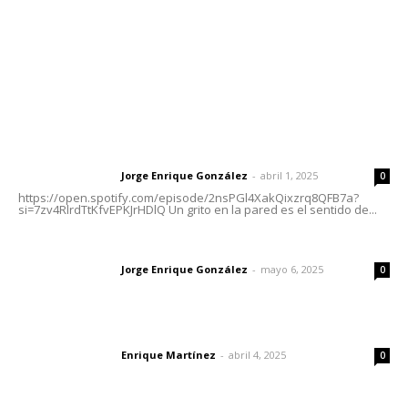
Oficinas Generales: Av. Independencia #355, Tepic,
Nayarit
Letras del Director
Letras del director | Un grito en la pared
Jorge Enrique González
-
abril 1, 2025
Letras del director
0
https://open.spotify.com/episode/2nsPGl4XakQixzrq8QFB7a?
si=7zv4RlrdTtKfvEPKJrHDlQ Un grito en la pared es el sentido de...
Las vacas de Huajimic
Jorge Enrique González
-
mayo 6, 2025
Letras del director
0
El peatón y la ciudad
Enrique Martínez
-
abril 4, 2025
Letras del director
0
Lo más popular