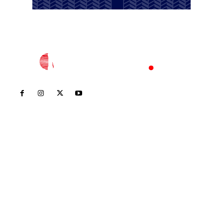
Inicio
Nayarit
Nacional
Policiaca
Opinión
Deportes
Edición Impresa
Sociales
Meridiano Vallarta
Contáctanos
meridianoredacción@gmail.com
Tels. 3112143809 | 3112103211