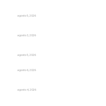
Buscan sanar suelos cansados en el norte de Nayarit
NAYARIT
agosto 5, 2026
Promueven riqueza natural y rituales ancestrales en el
municipio de Ruiz
NAYARIT
agosto 3, 2026
Garantizan acceso a seguridad social para productores
del campo
NAYARIT
agosto 5, 2026
Premian a niños con recorrido cultural en San Blas
NAYARIT
agosto 6, 2026
Reportan buen comportamiento ciudadano durante
periodo vacacional
NAYARIT
agosto 4, 2026