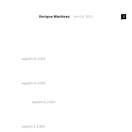
El peatón y la ciudad
Enrique Martínez
-
abril 4, 2025
Letras del director
0
Lo más popular
Buen gobierno, buen liderazgo y la amenaza de la
politiquería
OPINIÓN
agosto 4, 2026
Aclara Marakame tarifas y programas de apoyo para
rehabilitación
NAYARIT
agosto 4, 2026
Eufemismos
OTRAS VOCES
agosto 6, 2026
Promueven riqueza natural y rituales ancestrales en el
municipio de Ruiz
NAYARIT
agosto 3, 2026