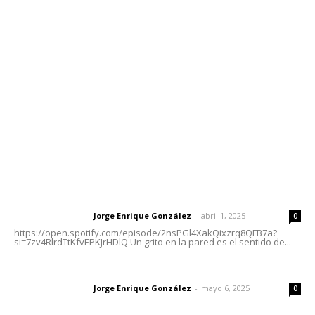
meridianoredacción@gmail.com
Tels. 3112143809 | 3112103211
Oficinas Generales: Av. Independencia #355, Tepic,
Nayarit
Letras del Director
Letras del director | Un grito en la pared
Jorge Enrique González
-
abril 1, 2025
Letras del director
0
https://open.spotify.com/episode/2nsPGl4XakQixzrq8QFB7a?
si=7zv4RlrdTtKfvEPKJrHDlQ Un grito en la pared es el sentido de...
Las vacas de Huajimic
Jorge Enrique González
-
mayo 6, 2025
Letras del director
0