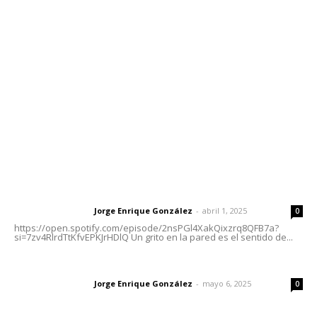
meridianoredacción@gmail.com
Tels. 3112143809 | 3112103211
Oficinas Generales: Av. Independencia #355, Tepic,
Nayarit
Letras del Director
Letras del director | Un grito en la pared
Jorge Enrique González
-
abril 1, 2025
Letras del director
0
https://open.spotify.com/episode/2nsPGl4XakQixzrq8QFB7a?
si=7zv4RlrdTtKfvEPKJrHDlQ Un grito en la pared es el sentido de...
Las vacas de Huajimic
Jorge Enrique González
-
mayo 6, 2025
Letras del director
0