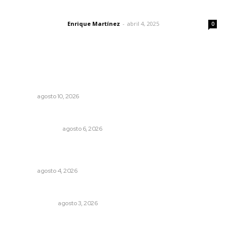
El peatón y la ciudad
Enrique Martínez
-
abril 4, 2025
Letras del director
0
Lo más popular
Esperan seguro catastrófico para productores de frijol
afectados
NAYARIT
agosto 10, 2026
Edición impresa 06 de agosto de 2026
EDICIÓN IMPRESA
agosto 6, 2026
Fomentan salud integral mediante cultura de la
lactancia materna
NAYARIT
agosto 4, 2026
Policías municipales adultas
LA SERPENTINA
agosto 3, 2026
Nayarit, en alerta por los accidentes viales