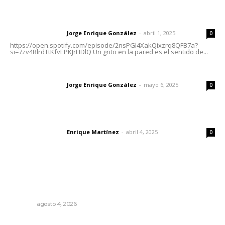
Letras del director | Un grito en la pared
Jorge Enrique González
-
abril 1, 2025
Letras del director
0
https://open.spotify.com/episode/2nsPGl4XakQixzrq8QFB7a?
si=7zv4RlrdTtKfvEPKJrHDlQ Un grito en la pared es el sentido de...
Las vacas de Huajimic
Jorge Enrique González
-
mayo 6, 2025
Letras del director
0
El peatón y la ciudad
Enrique Martínez
-
abril 4, 2025
Letras del director
0
Lo más popular
Intensifican sustitución de rejillas y desazolve por
temporal
NAYARIT
agosto 4, 2026
Celebrarán feria de lenguas indígenas