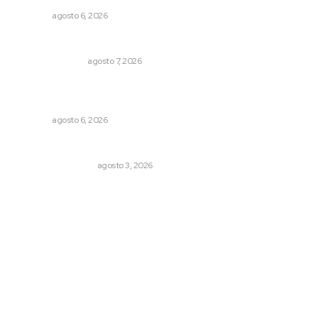
NAYARIT
agosto 6, 2026
Edición impresa 08 de agosto de 2026
EDICIÓN IMPRESA
agosto 7, 2026
Promueven igualdad de derechos para personas con
discapacidad
NAYARIT
agosto 6, 2026
Varios estados necesitan mejorar su economía
MONITOR POLÍTICO
agosto 3, 2026
Archivo mensual
agosto 2026
julio 2026
junio 2026