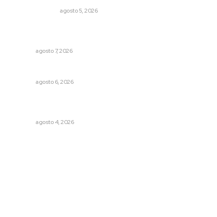
EDICIÓN IMPRESA
agosto 5, 2026
Abrirá Walmart sucursal en Xalisco con inversión
millonaria
NAYARIT
agosto 7, 2026
Alertan sobre riesgos de acoso en redes sociales
NAYARIT
agosto 6, 2026
General con 40 años de carrera asume la Guardia
Nacional
NAYARIT
agosto 4, 2026
Archivo mensual
agosto 2026
julio 2026
junio 2026