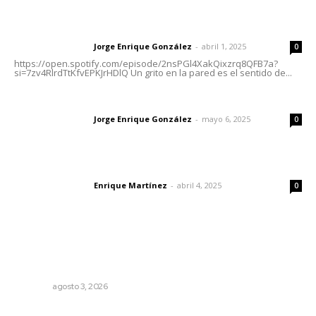
Letras del director | Un grito en la pared
Jorge Enrique González
-
abril 1, 2025
Letras del director
0
https://open.spotify.com/episode/2nsPGl4XakQixzrq8QFB7a?
si=7zv4RlrdTtKfvEPKJrHDlQ Un grito en la pared es el sentido de...
Las vacas de Huajimic
Jorge Enrique González
-
mayo 6, 2025
Letras del director
0
El peatón y la ciudad
Enrique Martínez
-
abril 4, 2025
Letras del director
0
Lo más popular
El ser humano ―vivo y difunto― es como un soplo,
como una sombra que pasa
OPINIÓN
agosto 3, 2026
Edición impresa 05 de agosto de 2026