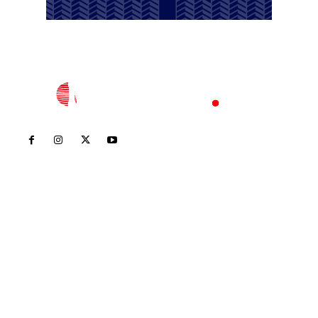
Inicio
Nayarit
Nacional
Policiaca
Opinión
Deportes
Edición Impresa
Sociales
Meridiano Vallarta
Contáctanos
meridianoredacción@gmail.com
Tels. 3112143809 | 3112103211