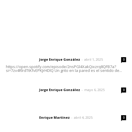
Oficinas Generales: Av. Independencia #355, Tepic,
Nayarit
Letras del Director
Letras del director | Un grito en la pared
Jorge Enrique González
-
abril 1, 2025
Letras del director
0
https://open.spotify.com/episode/2nsPGl4XakQixzrq8QFB7a?
si=7zv4RlrdTtKfvEPKJrHDlQ Un grito en la pared es el sentido de...
Las vacas de Huajimic
Jorge Enrique González
-
mayo 6, 2025
Letras del director
0
El peatón y la ciudad
Enrique Martínez
-
abril 4, 2025
Letras del director
0