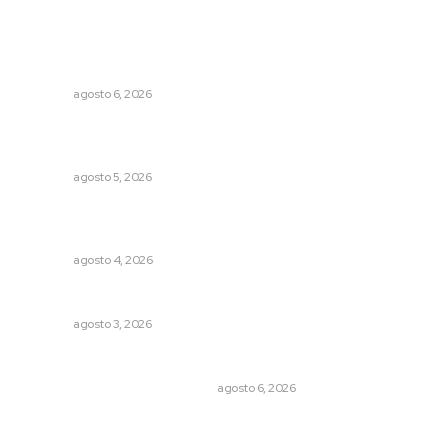
Lo más popular
Lanzan recomendaciones para reforzar la seguridad en
comercios de Nayarit
NAYARIT
agosto 6, 2026
Reafirma DIF Nayarit atención directa a comunidades
vulnerables
NAYARIT
agosto 5, 2026
Aclara Marakame tarifas y programas de apoyo para
rehabilitación
NAYARIT
agosto 4, 2026
Caen ingresos por remesas durante el primer semestre
NAYARIT
agosto 3, 2026
Cuando el río suena, ¿quién escucha?
EL ATAQUE DE LOS QUE OBSERVAN
agosto 6, 2026