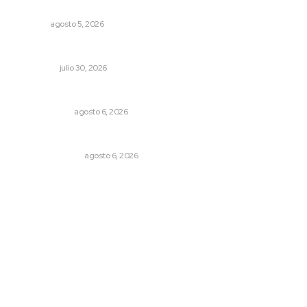
exhibido en el Met de Nueva York
NAYARIT
agosto 5, 2026
Crece economía mexicana 2.1 por ciento
NACIONAL
julio 30, 2026
El cuchillo usado como cuchara
OTRAS VOCES
agosto 6, 2026
Edición impresa 06 de agosto de 2026
EDICIÓN IMPRESA
agosto 6, 2026
Archivo mensual
agosto 2026
julio 2026
junio 2026