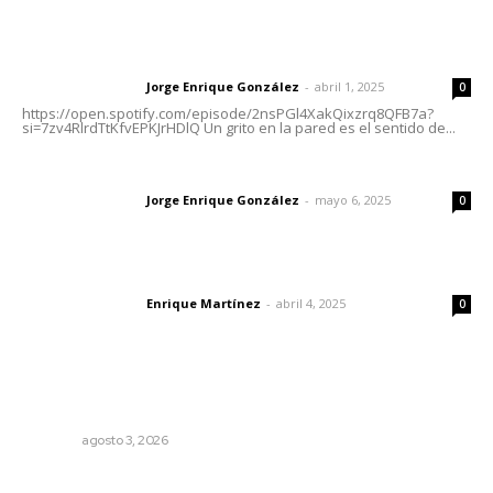
Letras del director | Un grito en la pared
Jorge Enrique González
-
abril 1, 2025
Letras del director
0
https://open.spotify.com/episode/2nsPGl4XakQixzrq8QFB7a?
si=7zv4RlrdTtKfvEPKJrHDlQ Un grito en la pared es el sentido de...
Las vacas de Huajimic
Jorge Enrique González
-
mayo 6, 2025
Letras del director
0
El peatón y la ciudad
Enrique Martínez
-
abril 4, 2025
Letras del director
0
Lo más popular
Galope
OPINIÓN
agosto 3, 2026
Regresa guerrero de estilo Ixtlán del Río que estuvo