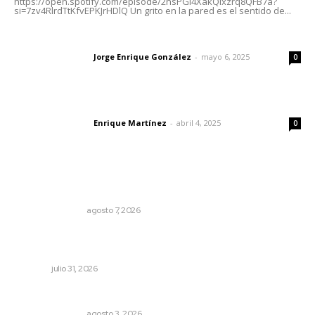
https://open.spotify.com/episode/2nsPGl4XakQixzrq8QFB7a?
si=7zv4RlrdTtKfvEPKJrHDlQ Un grito en la pared es el sentido de...
Las vacas de Huajimic
Jorge Enrique González
-
mayo 6, 2025
Letras del director
0
El peatón y la ciudad
Enrique Martínez
-
abril 4, 2025
Letras del director
0
Lo más popular
Edición impresa 07 de junio de 2026
EDICIÓN IMPRESA
agosto 7, 2026
Una persona y CFE mantienen disputa por probable
cobro indebido de luz
NAYARIT
julio 31, 2026
Edición impresa 03 de agosto de 2026
EDICIÓN IMPRESA
agosto 3, 2026