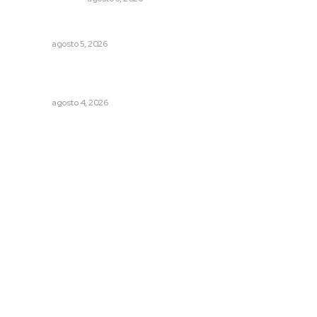
Nacen venados cola blanca en Parque Tachií
NAYARIT
agosto 5, 2026
Urgen a municipios a formalizar comités de protección
civil
NAYARIT
agosto 4, 2026
Archivo mensual
agosto 2026
julio 2026
junio 2026
mayo 2026
abril 2026
marzo 2026