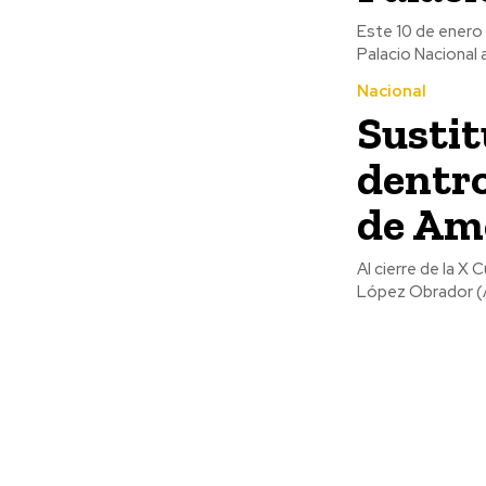
Este 10 de enero
Palacio Nacional 
Nacional
Sustit
dentro
de Amé
Al cierre de la X
López Obrador (A