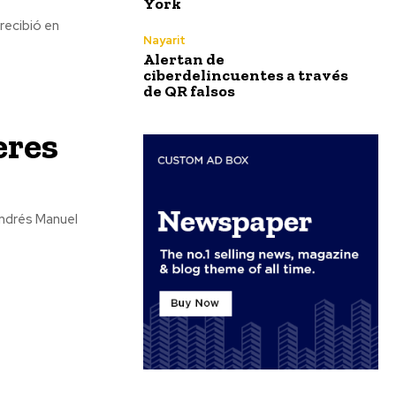
York
recibió en
Nayarit
Alertan de
ciberdelincuentes a través
de QR falsos
eres
Andrés Manuel