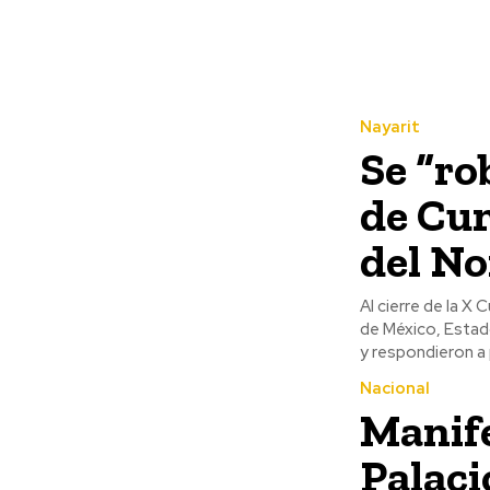
Nayarit
Se “r
de Cu
del No
Al cierre de la X
de México, Estad
y respondieron a 
Nacional
Manife
Palaci