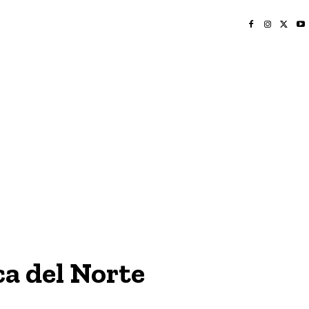
INICIO
NAYARIT
NACIONAL
POLICIACA
OPINIÓN
DEPORTES
EDICIÓN IMPRESA
SOCIALES
MERIDIANO VALLARTA
a del Norte