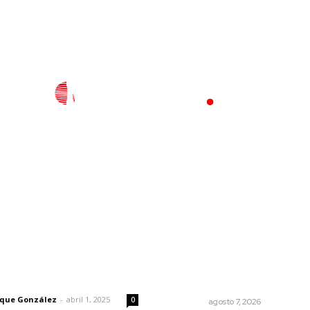
l
Policiaca
Opinión
Deportes
Edición Impresa
S
rector
Lo más popular
Vinculan a sector artesanal
 | Un grito en la pared
la actividad turística estata
rique González
-
abril 1, 2025
0
NAYARIT
agosto 7, 2026