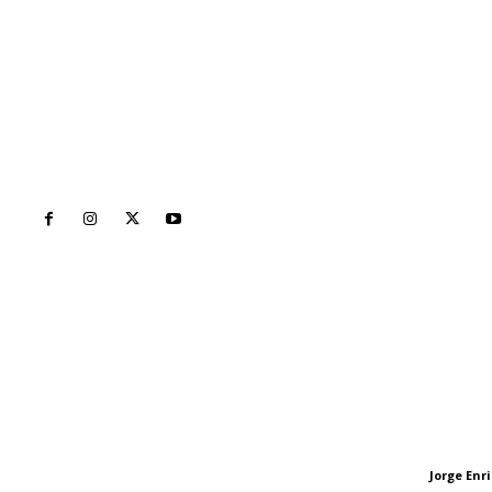
Inicio
Nayarit
Naciona
Contáctanos
Letras del Di
meridianoredacción@gmail.com
Letras del director
Jorge En
Letras del director
Tels. 3112143809 | 3112103211