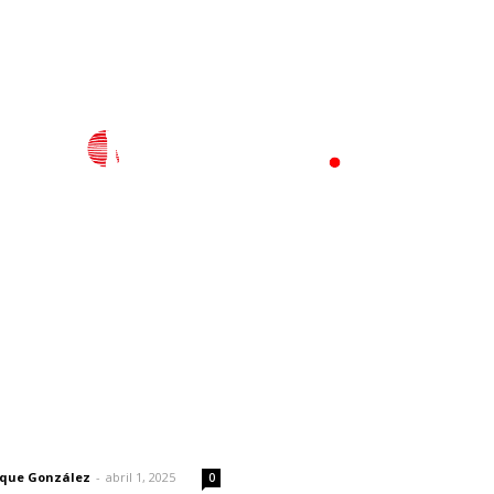
l
Policiaca
Opinión
Deportes
Edición Impresa
S
rector
Lo más popular
Aprehenden al presunto au
 | Un grito en la pared
intelectual del ataque a Ca
Manzo
rique González
-
abril 1, 2025
0