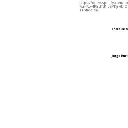
https://open.spotify.com/
?si=7zv4RlrdTtKfvEPKJrHDlQ 
sentido de...
Oficinas Generales: Av.
Independencia #355, Tepic,
El peatón y la ciu
Nayarit
Enrique 
Letras del director
Las vacas de Huaj
Jorge En
Letras del director