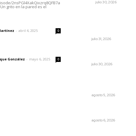
NACIONAL
julio 30, 2026
episode/2nsPGl4XakQixzrq8QFB7a
Un grito en la pared es el
Mejoran transparencia
municipal con taller de
dad
evolución patrimonial en
Acaponeta
Martínez
-
abril 4, 2025
0
NAYARIT
julio 31, 2026
Denuncia Teresa Nava
imic
aislamiento crítico en la sier
rique González
-
mayo 6, 2025
0
NAYARIT
julio 30, 2026
Recuperan milenario sello ri
de la cultura Aztatlán en
Nayarit
NAYARIT
agosto 5, 2026
Premian a niños con recorri
cultural en San Blas
NAYARIT
agosto 6, 2026