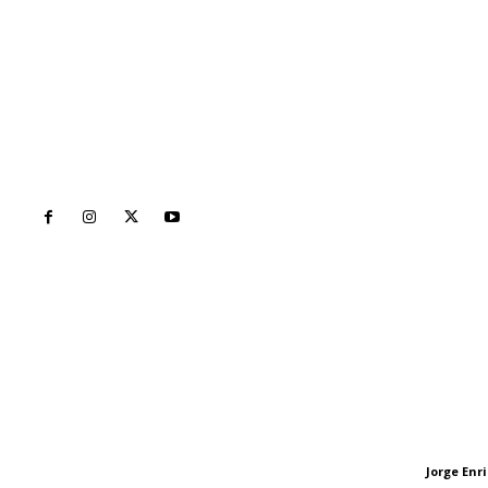
Inicio
Nayarit
Naciona
Contáctanos
Letras del Di
meridianoredacción@gmail.com
Letras del director
Jorge En
Letras del director
Tels. 3112143809 | 3112103211