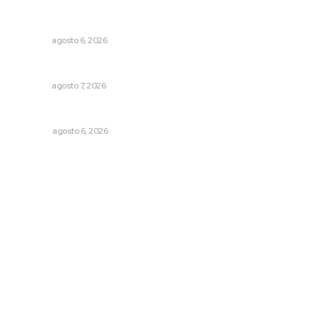
Instalarán puntos de revisión contra pilotos
alcoholizados
NAYARIT
agosto 6, 2026
Honran el legado del maestro Mariano Valadez Navarro
NAYARIT
agosto 7, 2026
Probables resultados en gubernaturas
OPINIÓN
agosto 6, 2026
Archivo mensual
agosto 2026
julio 2026
junio 2026
mayo 2026
abril 2026