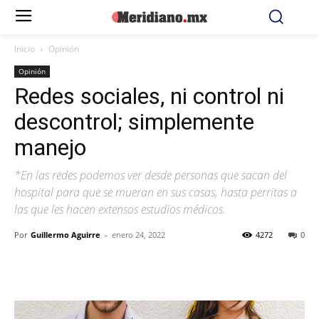
Inicio
Opinión
Opinión
Redes sociales, ni control ni
descontrol; simplemente
manejo
*En las redes podemos ver desde personas que sacan del
hospital para que se mueran en sus casas, hasta perritas a
las que les hacen extensos estudios médicos.
Por
Guillermo Aguirre
-
enero 24, 2022
4272
0