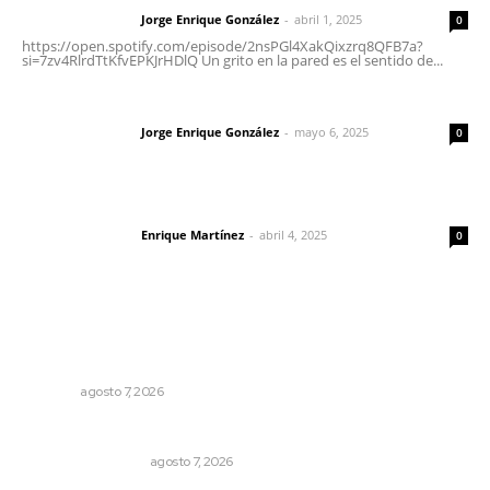
Jorge Enrique González
-
abril 1, 2025
Letras del director
0
https://open.spotify.com/episode/2nsPGl4XakQixzrq8QFB7a?
si=7zv4RlrdTtKfvEPKJrHDlQ Un grito en la pared es el sentido de...
Las vacas de Huajimic
Jorge Enrique González
-
mayo 6, 2025
Letras del director
0
El peatón y la ciudad
Enrique Martínez
-
abril 4, 2025
Letras del director
0
Lo más popular
Inauguran espacio de lectura y bebeteca en centro
femenil
NAYARIT
agosto 7, 2026
Resumen Semanal de Noticias
MONITOR POLÍTICO
agosto 7, 2026