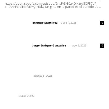
https://open.spotify.com/episode/2nsPGl4XakQixzrq8QFB7a?
si=7zv4RlrdTtKfvEPKJrHDlQ Un grito en la pared es el sentido de...
El peatón y la ciudad
Enrique Martínez
-
abril 4, 2025
Letras del director
0
Las vacas de Huajimic
Jorge Enrique González
-
mayo 6, 2025
Letras del director
0
Lo más popular
Ráfagas citadinas
MONITOR POLÍTICO
agosto 5, 2026
Invierten 340 millones de pesos en conservación de
carreteras federales
NAYARIT
julio 31, 2026
Entregan apoyos para techado en comunidades en Del