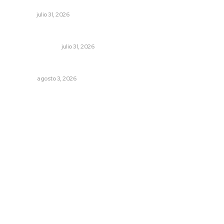
Nayar
NAYARIT
julio 31, 2026
Edición impresa 31 de julio de 2026
EDICIÓN IMPRESA
julio 31, 2026
Galope
OPINIÓN
agosto 3, 2026
Archivo mensual
agosto 2026
julio 2026
junio 2026
mayo 2026
abril 2026
marzo 2026