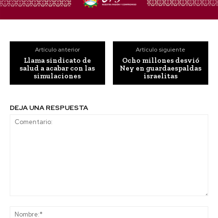
Artículo anterior
Artículo siguiente
Llama sindicato de
Ocho millones desvió
salud a acabar con las
Ney en guardaespaldas
simulaciones
israelitas
DEJA UNA RESPUESTA
Comentario:
No