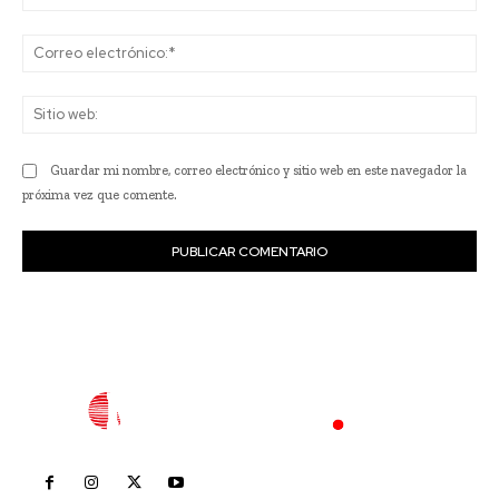
Co
ele
Sit
we
Guardar mi nombre, correo electrónico y sitio web en este navegador la
próxima vez que comente.