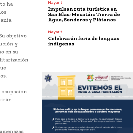
Nayarit
nto ha
Impulsan ruta turística en
los
San Blas; Mecatán: Tierra de
Agua, Senderos y Plátanos
ania.
Nayarit
Su objetivo
Celebrarán feria de lenguas
indígenas
ución y
so en su
litarización
que
os.
na ocupación
tirán
r amenazas