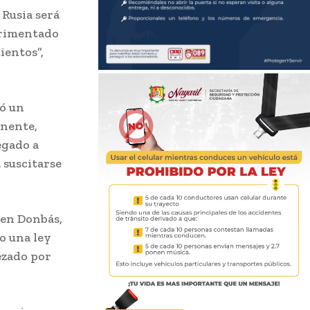
 Rusia será
erimentado
ientos”,
ió un
inente,
egado a
 suscitarse
 en Donbás,
o una ley
ezado por