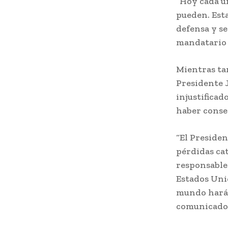
“Hoy cada u
pueden. Esta
defensa y se
mandatario 
Mientras ta
Presidente J
injustificad
haber consec
“El Preside
pérdidas cat
responsable
Estados Unid
mundo hará 
comunicado