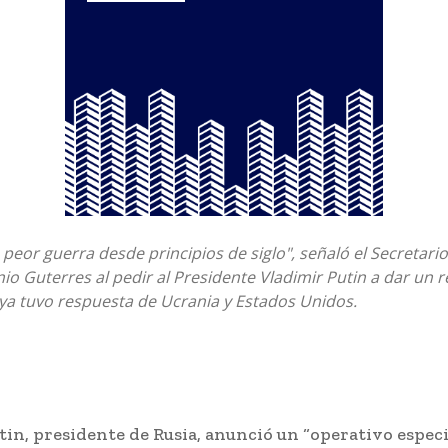
a peor guerra desde principios de siglo", señaló el Secretari
io Guterres al pedir al Presidente Vladimir Putin a dar un r
ya tuvo respuesta de Ucrania y Estados Unidos.
in, presidente de Rusia, anunció un “operativo especi