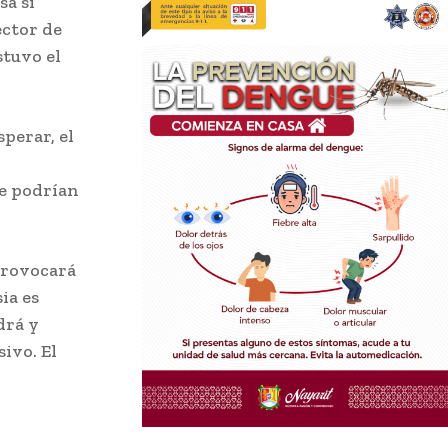
sa si
ector de
stuvo el
perar, el
ue podrían
provocará
ia es
drá y
ivo. El