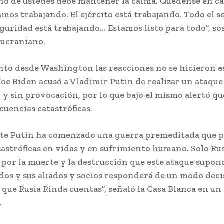
no de ustedes debe mantener la calma. Quédense en ca
mos trabajando. El ejército está trabajando. Todo el s
guridad está trabajando… Estamos listo para todo”, so
ucraniano.
nto desde Washington las reacciones no se hicieron es
oe Biden acusó a Vladimir Putin de realizar un ataque
o y sin provocación, por lo que bajo el mismo alertó q
uencias catastróficas.
nte Putin ha comenzado una guerra premeditada que 
astróficas en vidas y en sufrimiento humano. Solo Rus
 por la muerte y la destrucción que este ataque supon
os y sus aliados y socios responderá de un modo decis
que Rusia Rinda cuentas”, señaló la Casa Blanca en un
.