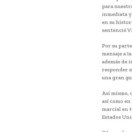
para nuestro
inmediata y
en su histor
sentenció V
Por su part
mensaje a la
además de i
responder su
una gran gu
Así mismo, 
así como en 
marcial en t
Estados Unid