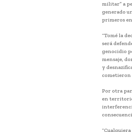
militar” a p
generado un
primeros en
“Tomé la dec
será defend
genocidio po
mensaje, don
y desnazific
cometieron 
Por otra par
en territor
interferenci
consecuenci
“Cualquiera 