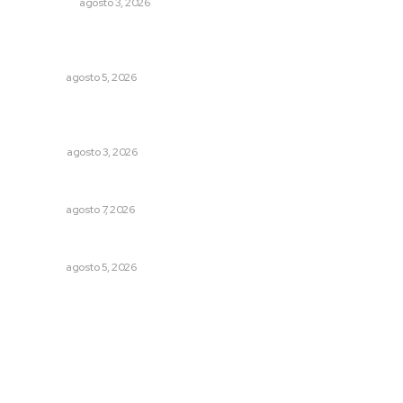
POLICIACA
agosto 3, 2026
Triunfa Victorina Morales con el lenguaje milenario de
sus hilos
NAYARIT
agosto 5, 2026
El ser humano ―vivo y difunto― es como un soplo,
como una sombra que pasa
OPINIÓN
agosto 3, 2026
Culmina El Molino liquidación productores de caña
NAYARIT
agosto 7, 2026
Nacen venados cola blanca en Parque Tachií
NAYARIT
agosto 5, 2026
Archivo mensual
agosto 2026