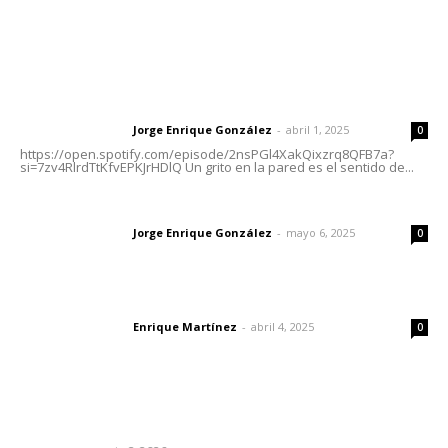
Letras del Director
Letras del director | Un grito en la pared
Jorge Enrique González
-
abril 1, 2025
Letras del director
0
https://open.spotify.com/episode/2nsPGl4XakQixzrq8QFB7a?
si=7zv4RlrdTtKfvEPKJrHDlQ Un grito en la pared es el sentido de...
Las vacas de Huajimic
Jorge Enrique González
-
mayo 6, 2025
Letras del director
0
El peatón y la ciudad
Enrique Martínez
-
abril 4, 2025
Letras del director
0
Lo más popular
Eliminan delincuente en Bahía de Banderas