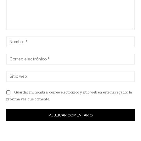
Comentario:
No
Co
ele
Sit
we
Guardar mi nombre, correo electrónico y sitio web en este navegador la
próxima vez que comente.