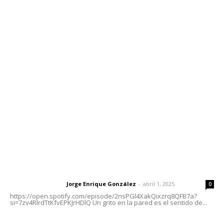
Contáctanos
meridianoredacción@gmail.com
Tels. 3112143809 | 3112103211
Oficinas Generales: Av. Independencia #355, Tepic,
Nayarit
Letras del Director
Letras del director | Un grito en la pared
Jorge Enrique González
-
abril 1, 2025
Letras del director
0
https://open.spotify.com/episode/2nsPGl4XakQixzrq8QFB7a?
si=7zv4RlrdTtKfvEPKJrHDlQ Un grito en la pared es el sentido de...
Las vacas de Huajimic