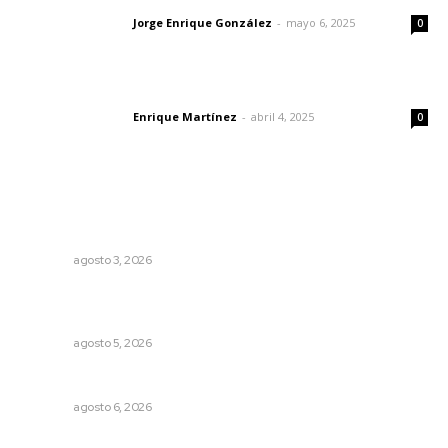
Jorge Enrique González
-
mayo 6, 2025
Letras del director
0
El peatón y la ciudad
Enrique Martínez
-
abril 4, 2025
Letras del director
0
Lo más popular
Promueven riqueza natural y rituales ancestrales en el
municipio de Ruiz
NAYARIT
agosto 3, 2026
Liquidación en ingenio de Puga se ejecuta a 985 pesos
por tonelada
NAYARIT
agosto 5, 2026
Celebrarán feria de lenguas indígenas
NAYARIT
agosto 6, 2026
Edición impresa 04 de agosto de 2026