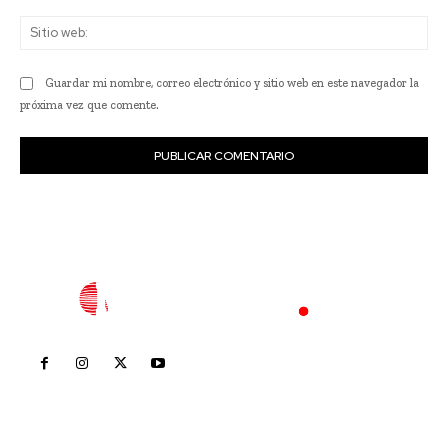
Sit
we
Guardar mi nombre, correo electrónico y sitio web en este navegador la
próxima vez que comente.
Inicio
Nayarit
Nacional
Policiaca
Opinión
Deportes
Edición Impresa
Sociales
Meridiano Vallarta