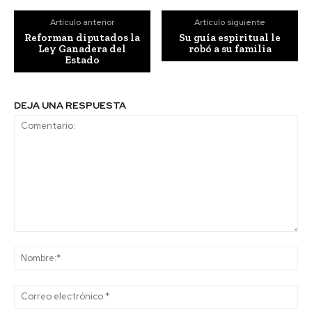
Artículo anterior
Artículo siguiente
Reforman diputados la
Su guía espiritual le
Ley Ganadera del
robó a su familia
Estado
DEJA UNA RESPUESTA
Comentario:
No
Co
ele