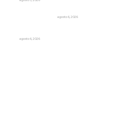
NAYARIT
agosto 5, 2026
Cuando el río suena, ¿quién escucha?
EL ATAQUE DE LOS QUE OBSERVAN
agosto 6, 2026
Promueven igualdad de derechos para personas con
discapacidad
NAYARIT
agosto 6, 2026
Archivo mensual
agosto 2026
julio 2026
junio 2026
mayo 2026
abril 2026
marzo 2026