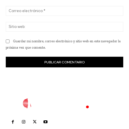
Co
ele
Sit
we
Guardar mi nombre, correo electrónico y sitio web en este navegador la
próxima vez que comente.