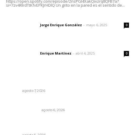
https://open.spotify.com/episode/2nsPGl4XakQixzrq8QFB7a?
si=7zv4RlrdTtKfvEPKJrHDlQ Un grito en la pared es el sentido de...
Las vacas de Huajimic
Jorge Enrique González
-
mayo 6, 2025
Letras del director
0
El peatón y la ciudad
Enrique Martínez
-
abril 4, 2025
Letras del director
0
Lo más popular
Concluye registro de fichas para la UT
NAYARIT
agosto 7, 2026
Por inseguridad, cero aguacate a Estados Unidos
MONITOR POLÍTICO
agosto 6, 2026
Explican origen científico de inundaciones en Tepic y
Xalisco