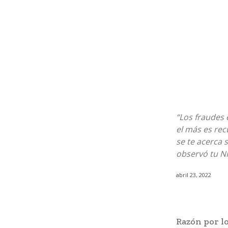
“Los fraudes e
el más es rec
se te acerca 
observó tu NI
abril 23, 2022
Razón por l