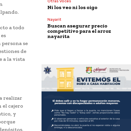
Otras Voces
en
Ni los veo ni los oigo
alpando.
Nayarit
Buscan asegurar precio
cto a todo
competitivo para el arroz
 es
nayarita
a persona se
estiones de
 a la vista
 realizar
 el cajero
tico, y
 porque
depósitos,