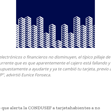
lectrónicos o financieros no disminuyen, el típico pillaje de 
urrente que es que aparentemente el cajero está fallando 
supuestamente a ayudarte y ya te cambió tu tarjeta, previo a 
P”, advirtió Eunice Fonseca.
o que alerta la CONDUSEF a tarjetahabientes a no