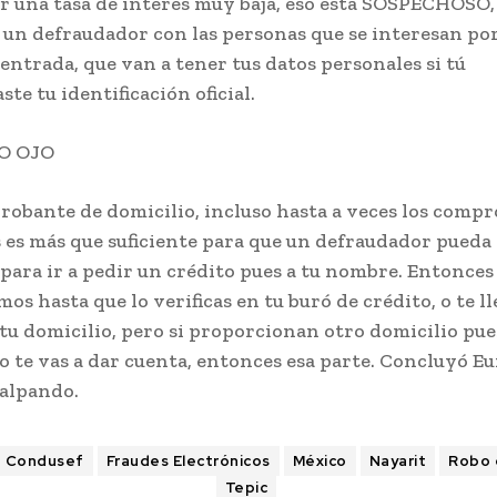
or una tasa de interés muy baja, eso está SOSPECHOSO,
un defraudador con las personas que se interesan por
 entrada, que van a tener tus datos personales si tú
te tu identificación oficial.
O OJO
robante de domicilio, incluso hasta a veces los comp
s es más que suficiente para que un defraudador pueda
 para ir a pedir un crédito pues a tu nombre. Entonce
os hasta que lo verificas en tu buró de crédito, o te ll
 tu domicilio, pero si proporcionan otro domicilio pu
 te vas a dar cuenta, entonces esa parte. Concluyó E
lalpando.
Condusef
Fraudes Electrónicos
México
Nayarit
Robo 
Tepic