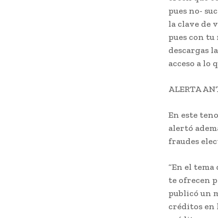
pues no- suc
la clave de 
pues con tu 
descargas la
acceso a lo 
ALERTA AN
En este ten
alertó ademá
fraudes elec
“En el tema 
te ofrecen p
publicó un m
créditos en 