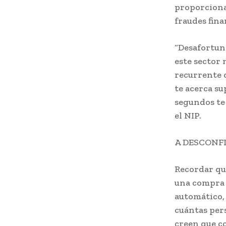
proporciona
fraudes fina
“Desafortun
este sector 
recurrente q
te acerca su
segundos te 
el NIP.
A DESCONF
Recordar que
una compra 
automático, 
cuántas pers
creen que co