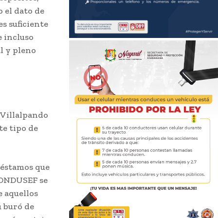
 el dato de
es suficiente
e incluso
l y pleno
 Villalpando
te tipo de
préstamos que
 CONDUSEF se
e aquellos
u buró de