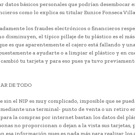
r datos básicos personales que podrían desembocar 
ncieros como lo explica su titular Eunice Fonseca Vill
adamente los fraudes electrónicos o financieros respe
no disminuyen, el típico pillaje de tu plástico es el más
ue es que aparentemente el cajero está fallando y un
puestamente a ayudarte o a limpiar el plástico y en cu
cambió tu tarjeta y para eso pues ya tuvo previamente
IAR DE TODO
 sin el NIP es muy complicado, imposible que se pueda
mediante una terminal- punto de venta o un retiro en
para la compras por internet bastan los datos del plás
onas no proporcionan o dejan a la vista sus tarjetas,
n esa información pues es nada más para realizar los 