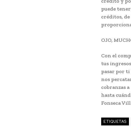
crédito y p
puede tener 
créditos, de
proporcionas
OJO, MUCH
Con el comp
tus ingreso
pasar por ti
nos percatam
cobranzas a
hasta cuándo
Fonseca Vil
ETIQUETAS