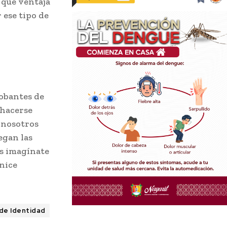
 qué ventaja
 ese tipo de
robantes de
 hacerse
s nosotros
egan las
es imagínate
unice
de Identidad