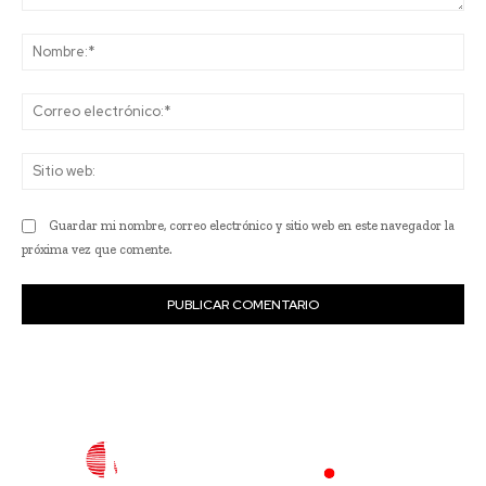
Comentario:
No
Co
ele
Sit
we
Guardar mi nombre, correo electrónico y sitio web en este navegador la
próxima vez que comente.