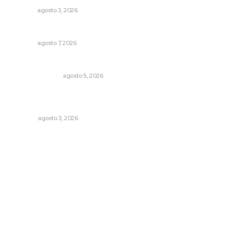
NAYARIT
agosto 3, 2026
Azota ola de robos el centro histórico de Tepic
NAYARIT
agosto 7, 2026
Edición impresa 05 de agosto de 2026
EDICIÓN IMPRESA
agosto 5, 2026
¿De qué sirven los foros sobre la NEM?: eufemismos y
mentiras
OPINIÓN
agosto 3, 2026
Archivo mensual
agosto 2026
julio 2026
junio 2026