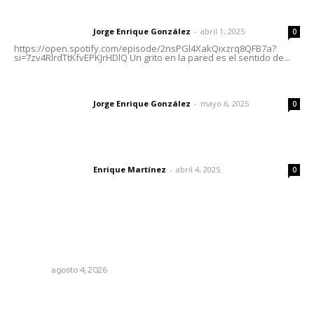
Letras del director | Un grito en la pared
Jorge Enrique González
-
abril 1, 2025
Letras del director
0
https://open.spotify.com/episode/2nsPGl4XakQixzrq8QFB7a?
si=7zv4RlrdTtKfvEPKJrHDlQ Un grito en la pared es el sentido de...
Las vacas de Huajimic
Jorge Enrique González
-
mayo 6, 2025
Letras del director
0
El peatón y la ciudad
Enrique Martínez
-
abril 4, 2025
Letras del director
0
Lo más popular
Abren convocatoria de ingreso para la Escuela de Bellas
Artes
NAYARIT
agosto 4, 2026
Promueven saberes ancestrales en la ruta Potrero
Tradicional