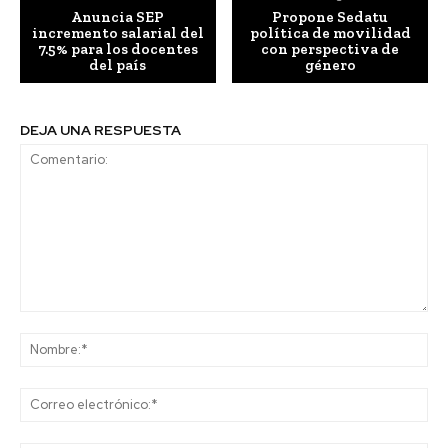
Anuncia SEP
Propone Sedatu
incremento salarial del
política de movilidad
7.5% para los docentes
con perspectiva de
del país
género
DEJA UNA RESPUESTA
Comentario:
No
Co
ele