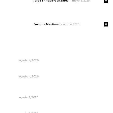
Jorge Enrique González
-
mayo 6, 2025
Letras del director
0
El peatón y la ciudad
Enrique Martínez
-
abril 4, 2025
Letras del director
0
Lo más popular
Fomentan salud integral mediante cultura de la
lactancia materna
NAYARIT
agosto 4, 2026
Analizan impacto de adicciones en la salud mental
NAYARIT
agosto 4, 2026
Destinan 87 millones a obras de infraestructura en tres
municipios
NAYARIT
agosto 3, 2026
Entregan nuevo domo escolar en San Juan de Abajo