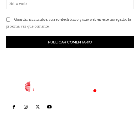
Sit
we
Guardar mi nombre, correo electrónico y sitio web en este navegador la
próxima vez que comente.
Inicio
Nayarit
Nacional
Policiaca
Opinión
Deportes
Edición Impresa
Sociales
Meridiano Vallarta