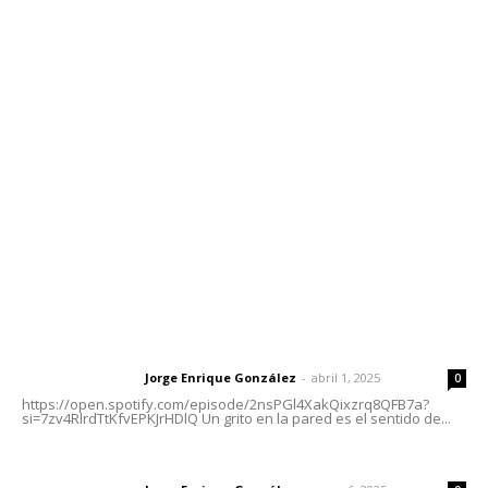
Contáctanos
meridianoredacción@gmail.com
Tels. 3112143809 | 3112103211
Oficinas Generales: Av. Independencia #355, Tepic,
Nayarit
Letras del Director
Letras del director | Un grito en la pared
Jorge Enrique González
-
abril 1, 2025
Letras del director
0
https://open.spotify.com/episode/2nsPGl4XakQixzrq8QFB7a?
si=7zv4RlrdTtKfvEPKJrHDlQ Un grito en la pared es el sentido de...
Las vacas de Huajimic