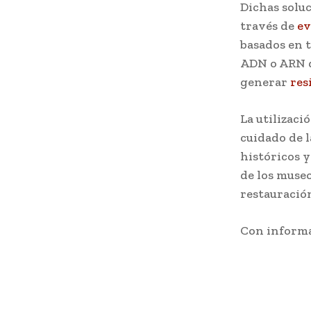
Dichas solu
través de
ev
basados en t
ADN o ARN d
generar
res
La utilizaci
cuidado de l
históricos y
de los muse
restauració
Con informa