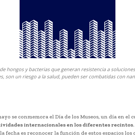
 de hongos y bacterias que generan resistencia a solucione
es, son un riesgo a la salud, pueden ser combatidas con na
ayo se conmemora el Día de los Museos, un día en el c
tividades internacionales en los diferentes recintos
 la fecha es reconocer la función de estos espacios los 