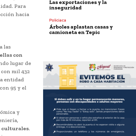
Las exportaciones y la
nidad. Para
inseguridad
ección hacia
Policiaca
Árboles aplastan casas y
camioneta en Tepic
a las
ellas con
ndo lugar de
 con mil 432
a entidad
con 95 y el
tómica y
eniería,
 culturales
.