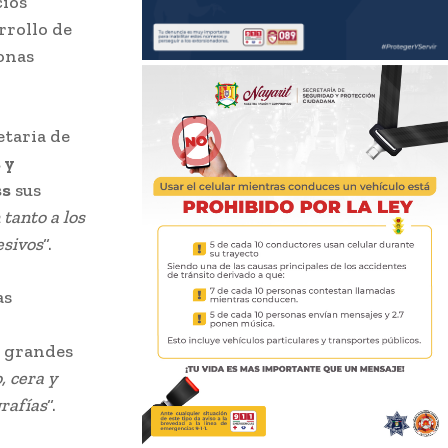
cios
rrollo de
sonas
etaria de
 y
ss
sus
tanto a los
esivos
“.
as
r grandes
, cera y
grafías
“.