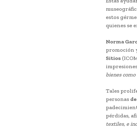
Estas ayuda
museográfico
estos gérmen
quienes se 
Norma Garc
promoción y
Sitios
(ICOM
impresiones 
bienes como 
Tales proli
personas
de
padecimient
pérdidas, af
textiles, e i