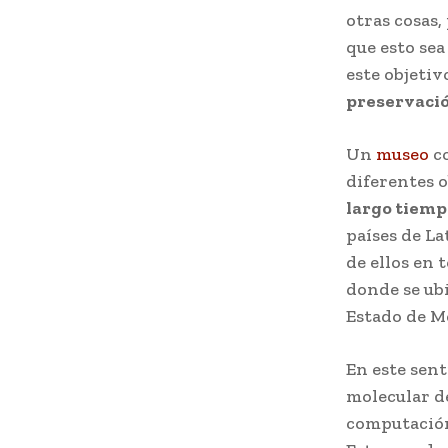
otras cosas,
que esto sea
este objetivo
preservació
Un
museo
co
diferentes o
largo tiemp
países de L
de ellos en t
donde se ubi
Estado de M
En este sent
molecular de
computación