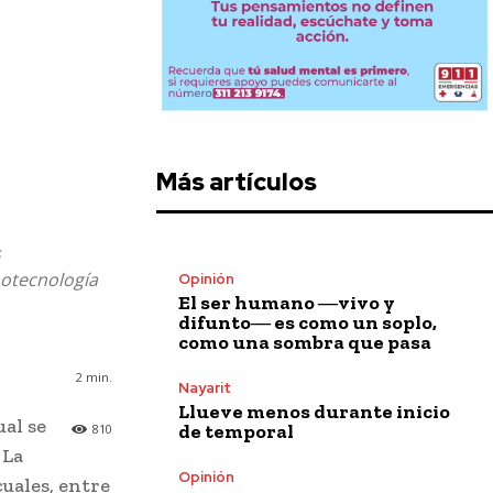
Más artículos
s
notecnología
Opinión
El ser humano ―vivo y
difunto― es como un soplo,
como una sombra que pasa
2
min.
Nayarit
Llueve menos durante inicio
ual se
de temporal
810
. La
Opinión
cuales, entre