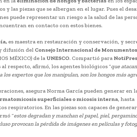
n en la
eliminación de hongos y bacterias
en los espa
s y las piezas que se albergan en el lugar. Pues el desa
es puede representar un riesgo a la salud de las per
encuentran en contacto con estos bienes.
ía,
es maestra en restauración y conservación, y secr
 difusión del
Consejo Internacional de Monumentos
OS MÉXICO) de la
UNESCO
. Compartió para
NotiPre
al respecto, afirmó, los agentes biológicos “
que atacan 
a los expertos que los manipulan, son los hongos más agr
feraciones, asegura Norma García pueden generar en l
rmatomicosis superficiales o micosis interna
, hasta
os respiratorios. En las piezas son capaces de genera
irmó “
estos degradan y manchan el papel, piel, pergamino
ncluso provocan la pérdida de imágenes en películas y foto