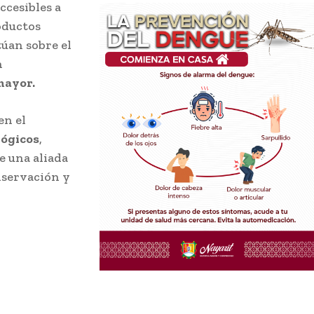
ccesibles a
oductos
túan sobre el
n
mayor.
en el
lógicos
,
e una aliada
nservación y