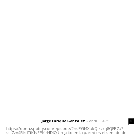
Contáctanos
meridianoredacción@gmail.com
Tels. 3112143809 | 3112103211
Oficinas Generales: Av. Independencia #355, Tepic,
Nayarit
Letras del Director
Letras del director | Un grito en la pared
Jorge Enrique González
-
abril 1, 2025
Letras del director
0
https://open.spotify.com/episode/2nsPGl4XakQixzrq8QFB7a?
si=7zv4RlrdTtKfvEPKJrHDlQ Un grito en la pared es el sentido de...