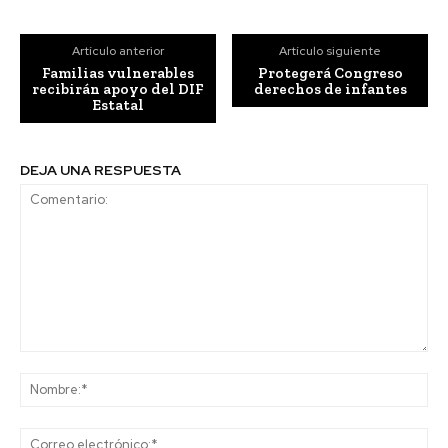
Artículo anterior
Artículo siguiente
Familias vulnerables
Protegerá Congreso
recibirán apoyo del DIF
derechos de infantes
Estatal
DEJA UNA RESPUESTA
Comentario:
No
Co