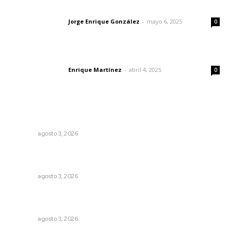
Las vacas de Huajimic
Jorge Enrique González
-
mayo 6, 2025
Letras del director
0
El peatón y la ciudad
Enrique Martínez
-
abril 4, 2025
Letras del director
0
Lo más popular
Caen ingresos por remesas durante el primer semestre
NAYARIT
agosto 3, 2026
Refuerzan blindaje estatal ante conflictos en regiones
vecinas
NAYARIT
agosto 3, 2026
Tras operativo, el CEDE busca protección de justicia
federal
NAYARIT
agosto 3, 2026