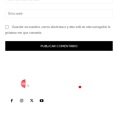
ele
Sit
we
Guardar mi nombre, correo electrónico y sitio web en este navegador la
próxima vez que comente.
Inicio
Nayarit
Nacional
Policiaca
Opinión
Deportes
Edición Impresa
Sociales
Meridiano Vallarta