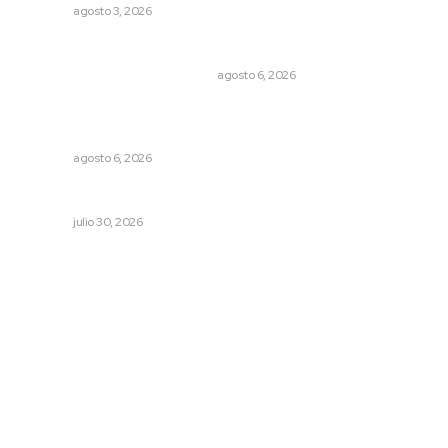
NAYARIT
agosto 3, 2026
Cuando el río suena, ¿quién escucha?
EL ATAQUE DE LOS QUE OBSERVAN
agosto 6, 2026
Instalarán puntos de revisión contra pilotos
alcoholizados
NAYARIT
agosto 6, 2026
Descarta Héctor Santana investigar campañas negras
NAYARIT
julio 30, 2026
Archivo mensual
agosto 2026
julio 2026
junio 2026
mayo 2026