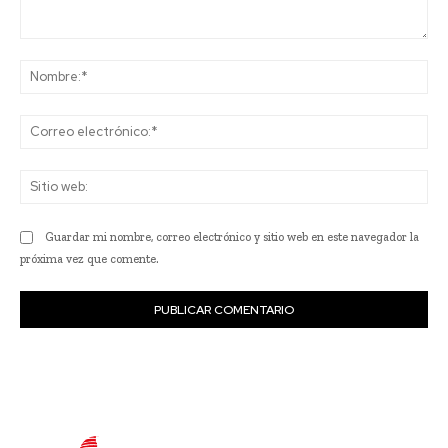
Comentario:
No
Co
ele
Sit
we
Guardar mi nombre, correo electrónico y sitio web en este navegador la
próxima vez que comente.