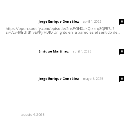
Letras del director | Un grito en la pared
Jorge Enrique González
-
abril 1, 2025
Letras del director
0
https://open.spotify.com/episode/2nsPGl4XakQixzrq8QFB7a?
si=7zv4RlrdTtKfvEPKJrHDlQ Un grito en la pared es el sentido de...
El peatón y la ciudad
Enrique Martínez
-
abril 4, 2025
Letras del director
0
Las vacas de Huajimic
Jorge Enrique González
-
mayo 6, 2025
Letras del director
0
Lo más popular
Invitan a descubrir riqueza cultural en ruta Entre Canales
NAYARIT
agosto 4, 2026
Entregan nuevo domo escolar en San Juan de Abajo