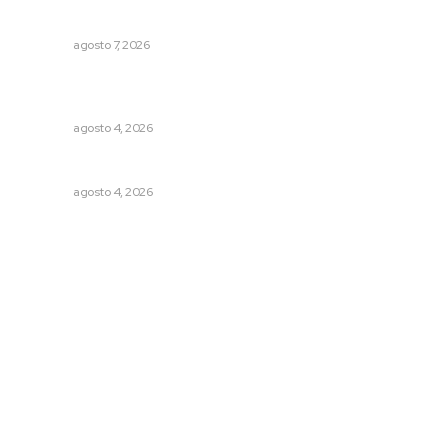
millonaria
NAYARIT
agosto 7, 2026
Urgen a municipios a formalizar comités de protección
civil
NAYARIT
agosto 4, 2026
Llueve menos durante inicio de temporal
NAYARIT
agosto 4, 2026
Archivo mensual
agosto 2026
julio 2026
junio 2026
mayo 2026
abril 2026