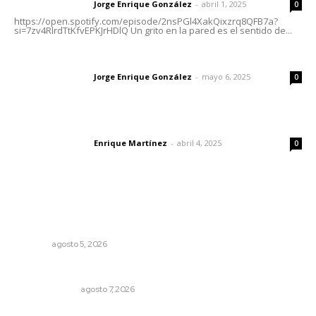
Jorge Enrique González
-
abril 1, 2025
Letras del director
0
https://open.spotify.com/episode/2nsPGl4XakQixzrq8QFB7a?
si=7zv4RlrdTtKfvEPKJrHDlQ Un grito en la pared es el sentido de...
Las vacas de Huajimic
Jorge Enrique González
-
mayo 6, 2025
Letras del director
0
El peatón y la ciudad
Enrique Martínez
-
abril 4, 2025
Letras del director
0
Lo más popular
Recuperan milenario sello ritual de la cultura Aztatlán en
Nayarit
NAYARIT
agosto 5, 2026
Sodomitas en desgracia
LA SERPENTINA
agosto 7, 2026
Abrirá Walmart sucursal en Xalisco con inversión