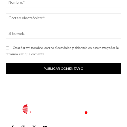
No
Co
ele
Sit
we
Guardar mi nombre, correo electrónico y sitio web en este navegador la
próxima vez que comente.