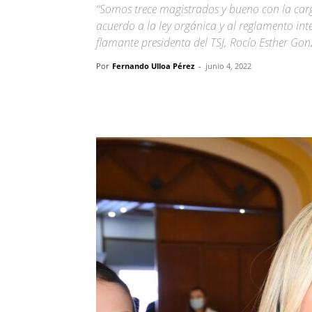
“Somos trece magistrados y bueno con la carga
acuerdo a la ley orgánica y al reglamento int
flamante presidenta del TSJ, Rocío Esther Gon
Por
Fernando Ulloa Pérez
-
junio 4, 2022