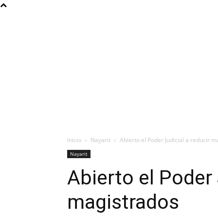
Inicio
Nayarit
Abierto el Poder Judicial a reducir 
Nayarit
Abierto el Poder 
magistrados