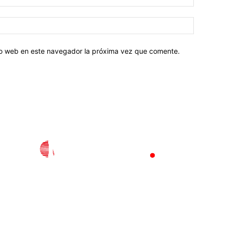
tio web en este navegador la próxima vez que comente.
l
Policiaca
Opinión
Deportes
Edición Impresa
S