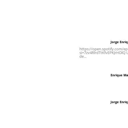
Contáctanos
Letras del Di
meridianoredacción@gmail.com
Letras del director
Jorge Enri
Letras del director
Tels. 3112143809 | 3112103211
https://open.spotify.com/
si=7zv4RlrdTtKfvEPKJrHDlQ Un
de...
Oficinas Generales: Av.
Independencia #355, Tepic,
El peatón y la ciu
Nayarit
Enrique Ma
Letras del director
Las vacas de Huaj
Jorge Enri
Letras del director