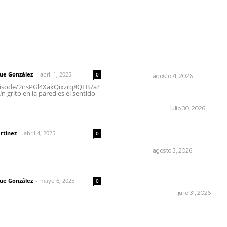
rector
Lo más popular
Llueve menos durante inici
 | Un grito en la pared
temporal
que González
-
abril 1, 2025
0
NAYARIT
agosto 4, 2026
episode/2nsPGl4XakQixzrq8QFB7a?
 grito en la pared es el sentido
El reflector no se apaga
OTRAS VOCES
julio 30, 2026
dad
Entregan nuevo domo esco
rtínez
-
abril 4, 2025
0
en San Juan de Abajo
NAYARIT
agosto 3, 2026
imic
Edición impresa 01 de agos
de 2026
que González
-
mayo 6, 2025
0
EDICIÓN IMPRESA
julio 31, 2026
Madrugada de terror en Tep
borrachas provocan apara