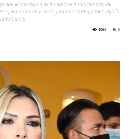
 que se nos asigna de las labores institucionales, de
erior, lo estamos haciendo y estamos trabajando", dijo la
zález García.
1064
0