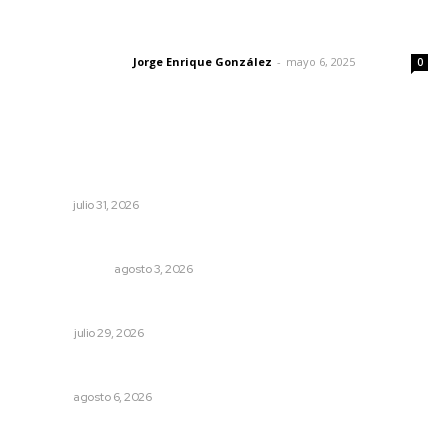
Las vacas de Huajimic
Jorge Enrique González
-
mayo 6, 2025
Letras del director
0
Lo más popular
Impulsan planeación estratégica para detonar turismo
en los municipios
NAYARIT
julio 31, 2026
¿Son los anexos males necesarios?
LA SERPENTINA
agosto 3, 2026
Saneando las finanzas públicas
OPINIÓN
julio 29, 2026
Preparan la Feria de Regreso a Clases
NAYARIT
agosto 6, 2026
Edición impresa 03 de agosto de 2026