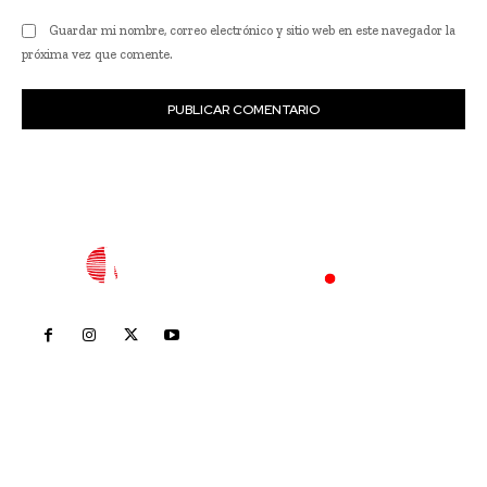
Guardar mi nombre, correo electrónico y sitio web en este navegador la
próxima vez que comente.
Inicio
Nayarit
Nacional
Policiaca
Opinión
Deportes
Edición Impresa
Sociales
Meridiano Vallarta