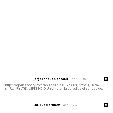
Contáctanos
meridianoredacción@gmail.com
Tels. 3112143809 | 3112103211
Oficinas Generales: Av. Independencia #355, Tepic,
Nayarit
Letras del Director
Letras del director | Un grito en la pared
Jorge Enrique González
-
abril 1, 2025
Letras del director
0
https://open.spotify.com/episode/2nsPGl4XakQixzrq8QFB7a?
si=7zv4RlrdTtKfvEPKJrHDlQ Un grito en la pared es el sentido de...
El peatón y la ciudad
Enrique Martínez
-
abril 4, 2025
Letras del director
0