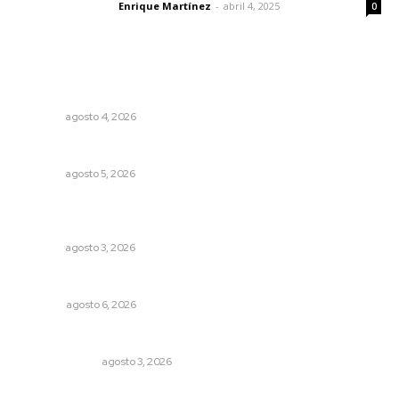
Enrique Martínez
-
abril 4, 2025
Letras del director
0
Lo más popular
Invitan a descubrir riqueza cultural en ruta Entre Canales
NAYARIT
agosto 4, 2026
Nacen venados cola blanca en Parque Tachií
NAYARIT
agosto 5, 2026
Inicia construcción de Bachillerato Nacional Margarita
Maza en Nuevo Nayarit
NAYARIT
agosto 3, 2026
Agosto, la hora de definirse
OPINIÓN
agosto 6, 2026
Policías municipales adultas
LA SERPENTINA
agosto 3, 2026