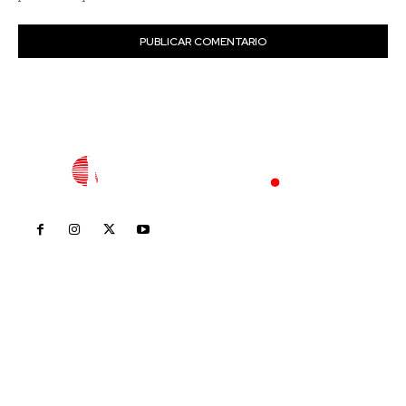
Inicio
Nayarit
Nacional
Policiaca
Opinión
Deportes
Edición Impresa
Sociales
Meridiano Vallarta
Contáctanos
meridianoredacción@gmail.com