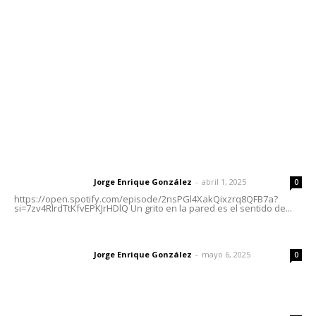
Tels. 3112143809 | 3112103211
Oficinas Generales: Av. Independencia #355, Tepic,
Nayarit
Letras del Director
Letras del director | Un grito en la pared
Jorge Enrique González
-
abril 1, 2025
Letras del director
0
https://open.spotify.com/episode/2nsPGl4XakQixzrq8QFB7a?
si=7zv4RlrdTtKfvEPKJrHDlQ Un grito en la pared es el sentido de...
Las vacas de Huajimic
Jorge Enrique González
-
mayo 6, 2025
Letras del director
0
El peatón y la ciudad