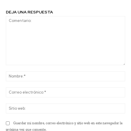
DEJA UNA RESPUESTA
Comentario:
No
Co
ele
Sit
we
Guardar mi nombre, correo electrónico y sitio web en este navegador la
próxima vez que comente.