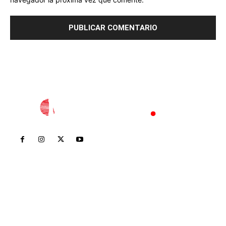
Inicio
Nayarit
Nacional
Policiaca
Opinión
Deportes
Edición Impresa
Sociales
Meridiano Vallarta
Contáctanos