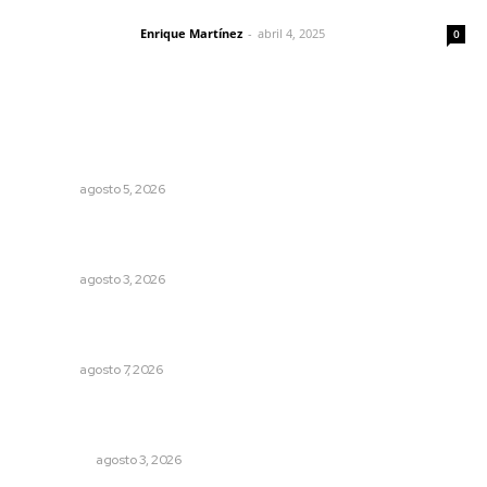
El peatón y la ciudad
Enrique Martínez
-
abril 4, 2025
Letras del director
0
Lo más popular
Liquidación en ingenio de Puga se ejecuta a 985 pesos
por tonelada
NAYARIT
agosto 5, 2026
Prevención del feminicidio: la urgencia de la denuncia
temprana
NAYARIT
agosto 3, 2026
Capacitan a funcionarios de Tepic en sensibilización
sobre autismo
NAYARIT
agosto 7, 2026
Ocho jornaleros heridos en accidente en la carretera
Compostela-San Blas
POLICIACA
agosto 3, 2026