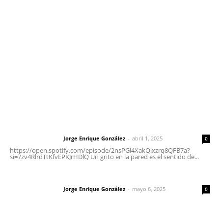
meridianoredacción@gmail.com
Tels. 3112143809 | 3112103211
Oficinas Generales: Av. Independencia #355, Tepic,
Nayarit
Letras del Director
Letras del director | Un grito en la pared
Jorge Enrique González
-
abril 1, 2025
Letras del director
0
https://open.spotify.com/episode/2nsPGl4XakQixzrq8QFB7a?
si=7zv4RlrdTtKfvEPKJrHDlQ Un grito en la pared es el sentido de...
Las vacas de Huajimic
Jorge Enrique González
-
mayo 6, 2025
Letras del director
0