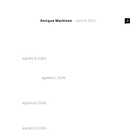
El peatón y la ciudad
Enrique Martínez
-
abril 4, 2025
Letras del director
0
Lo más popular
Preparan la Feria de Regreso a Clases
NAYARIT
agosto 6, 2026
Ráfagas citadinas
MONITOR POLÍTICO
agosto 5, 2026
Promueven igualdad de derechos para personas con
discapacidad
NAYARIT
agosto 6, 2026
Promueven saberes ancestrales en la ruta Potrero
Tradicional
NAYARIT
agosto 3, 2026