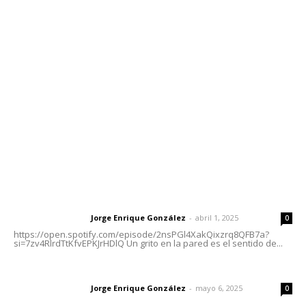
Contáctanos
meridianoredacción@gmail.com
Tels. 3112143809 | 3112103211
Oficinas Generales: Av. Independencia #355, Tepic,
Nayarit
Letras del Director
Letras del director | Un grito en la pared
Jorge Enrique González
-
abril 1, 2025
Letras del director
0
https://open.spotify.com/episode/2nsPGl4XakQixzrq8QFB7a?
si=7zv4RlrdTtKfvEPKJrHDlQ Un grito en la pared es el sentido de...
Las vacas de Huajimic
Jorge Enrique González
-
mayo 6, 2025
Letras del director
0