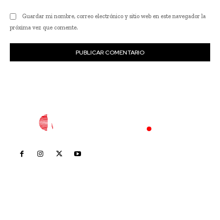
Guardar mi nombre, correo electrónico y sitio web en este navegador la
próxima vez que comente.
Inicio
Nayarit
Nacional
Policiaca
Opinión
Deportes
Edición Impresa
Sociales
Meridiano Vallarta