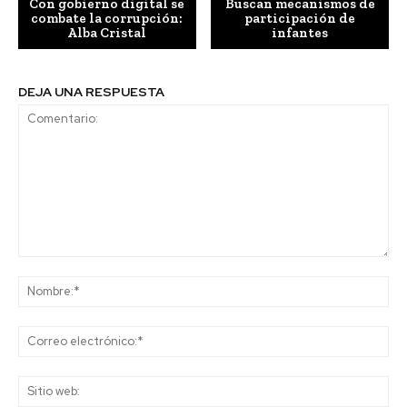
Con gobierno digital se
Buscan mecanismos de
combate la corrupción:
participación de
Alba Cristal
infantes
DEJA UNA RESPUESTA
Comentario:
No
Co
ele
Sit
we