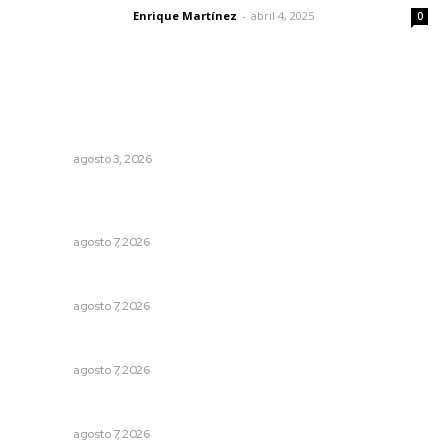
Enrique Martínez
-
abril 4, 2025
Letras del director
0
Lo más popular
Promueven riqueza natural y rituales ancestrales en el
municipio de Ruiz
NAYARIT
agosto 3, 2026
Promueven ruta deportiva y ecoturismo en la Sierra del
Café
NAYARIT
agosto 7, 2026
Concluye registro de fichas para la UT
NAYARIT
agosto 7, 2026
Culmina El Molino liquidación productores de caña
NAYARIT
agosto 7, 2026
Pierden agaveros 800 mil pesos por hectárea
NAYARIT
agosto 7, 2026