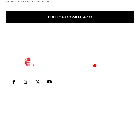
próxima vez que comente.
Inicio
Nayarit
Nacional
Policiaca
Opinión
Deportes
Edición Impresa
Sociales
Meridiano Vallarta
Contáctanos
meridianoredacción@gmail.com