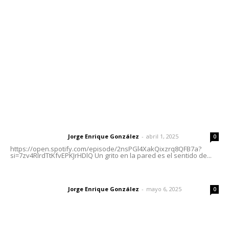
Tels. 3112143809 | 3112103211
Oficinas Generales: Av. Independencia #355, Tepic,
Nayarit
Letras del Director
Letras del director | Un grito en la pared
Jorge Enrique González
-
abril 1, 2025
Letras del director
0
https://open.spotify.com/episode/2nsPGl4XakQixzrq8QFB7a?
si=7zv4RlrdTtKfvEPKJrHDlQ Un grito en la pared es el sentido de...
Las vacas de Huajimic
Jorge Enrique González
-
mayo 6, 2025
Letras del director
0
El peatón y la ciudad