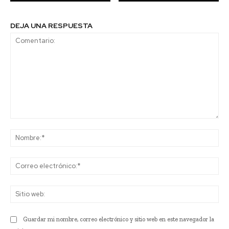
DEJA UNA RESPUESTA
Comentario:
No
Co
ele
Sit
we
Guardar mi nombre, correo electrónico y sitio web en este navegador la