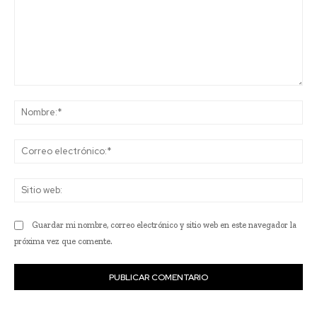
Comentario:
No
Co
ele
Sit
we
Guardar mi nombre, correo electrónico y sitio web en este navegador la
próxima vez que comente.