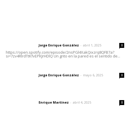
Letras del Director
Letras del director | Un grito en la pared
Jorge Enrique González
-
abril 1, 2025
Letras del director
0
https://open.spotify.com/episode/2nsPGl4XakQixzrq8QFB7a?
si=7zv4RlrdTtKfvEPKJrHDlQ Un grito en la pared es el sentido de...
Las vacas de Huajimic
Jorge Enrique González
-
mayo 6, 2025
Letras del director
0
El peatón y la ciudad
Enrique Martínez
-
abril 4, 2025
Letras del director
0
Lo más popular