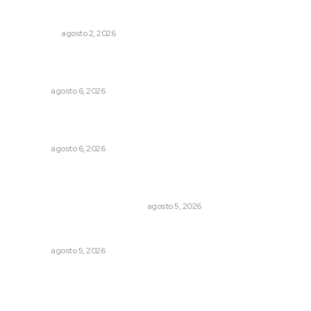
Madrugada de terror en Tepic: borrachas provocan
aparatoso accidente y huye
POLICIACA
agosto 2, 2026
Podrán artistas obtener título por experiencia
profesional sobresaliente
NAYARIT
agosto 6, 2026
Recuperan la audición mediante procesadores
cocleares
NAYARIT
agosto 6, 2026
El Google Maps del Porfiriato: así conocieron México
miles de niños hace más de un siglo
LA HISTORIA TAMBIÉN ES NOTICIA
agosto 5, 2026
Nacen venados cola blanca en Parque Tachií
NAYARIT
agosto 5, 2026
Archivo mensual