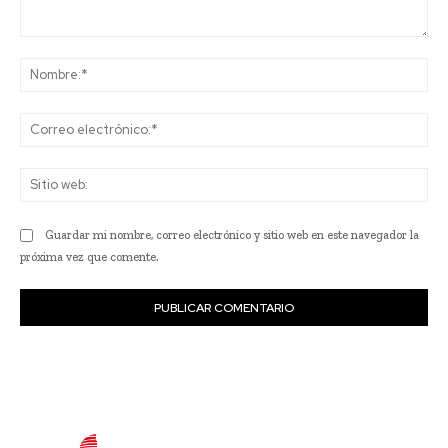
Comentario:
No
Co
ele
Sit
we
Guardar mi nombre, correo electrónico y sitio web en este navegador la
próxima vez que comente.