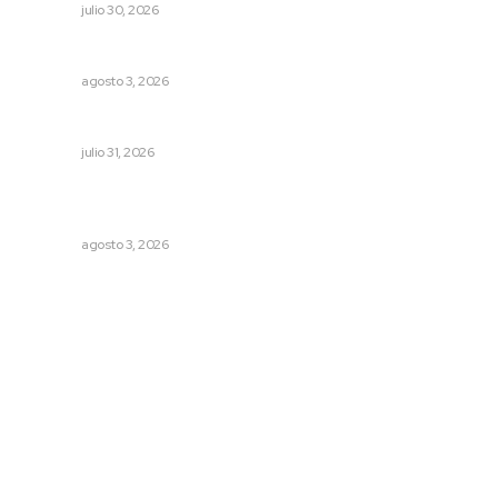
NAYARIT
julio 30, 2026
Entregan nuevo domo escolar en San Juan de Abajo
NAYARIT
agosto 3, 2026
MORENA Nacional llama a aspirantes nayaritas
NAYARIT
julio 31, 2026
Refuerzan blindaje estatal ante conflictos en regiones
vecinas
NAYARIT
agosto 3, 2026
Archivo mensual
agosto 2026
julio 2026
junio 2026
mayo 2026