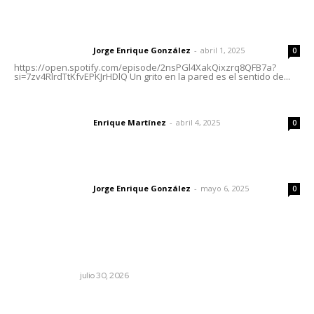
Letras del director | Un grito en la pared
Jorge Enrique González
-
abril 1, 2025
Letras del director
0
https://open.spotify.com/episode/2nsPGl4XakQixzrq8QFB7a?
si=7zv4RlrdTtKfvEPKJrHDlQ Un grito en la pared es el sentido de...
El peatón y la ciudad
Enrique Martínez
-
abril 4, 2025
Letras del director
0
Las vacas de Huajimic
Jorge Enrique González
-
mayo 6, 2025
Letras del director
0
Lo más popular
La mitad del presupuesto de Tepic, le deben de predial
LA SERPENTINA
julio 30, 2026
Denuncia Teresa Nava aislamiento crítico en la sierra