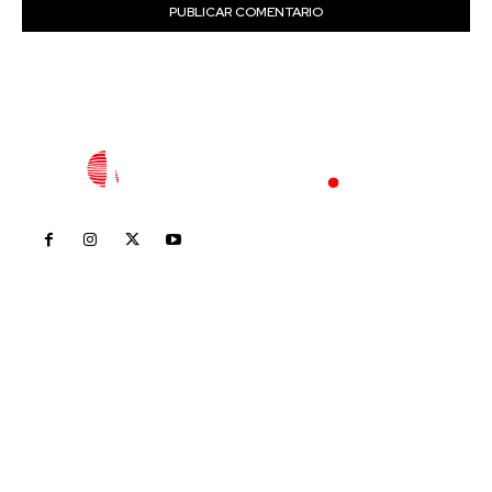
Inicio
Nayarit
Nacional
Policiaca
Opinión
Deportes
Edición Impresa
Sociales
Meridiano Vallarta
Contáctanos
meridianoredacción@gmail.com
Tels. 3112143809 | 3112103211