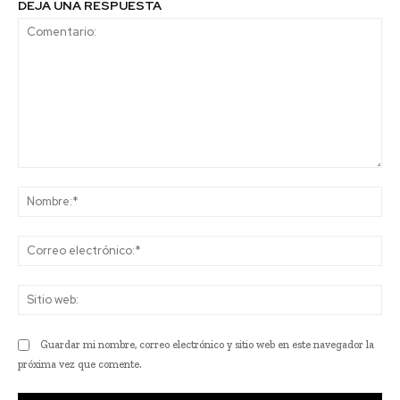
DEJA UNA RESPUESTA
Comentario:
No
Co
ele
Sit
we
Guardar mi nombre, correo electrónico y sitio web en este navegador la
próxima vez que comente.