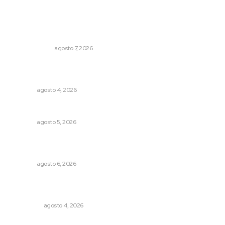
Lo más popular
Ni los veo ni los oigo
OTRAS VOCES
agosto 7, 2026
Fomentan salud integral mediante cultura de la
lactancia materna
NAYARIT
agosto 4, 2026
Sancionarán cobro obligatorio de propinas
NAYARIT
agosto 5, 2026
Muere Raúl Lucachín, el brujo de Jomulco que le dijo no
al diablo
NAYARIT
agosto 6, 2026
Leyendas del Futbol mexicano integran serie de billetes
conmemorativos presentados por Lotería Nacional
NACIONAL
agosto 4, 2026