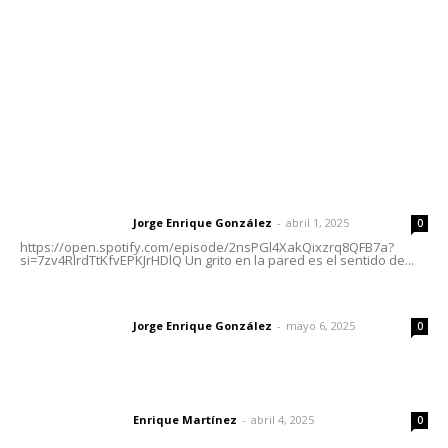
Oficinas Generales: Av. Independencia #355, Tepic,
Nayarit
Letras del Director
Letras del director | Un grito en la pared
Jorge Enrique González
-
abril 1, 2025
Letras del director
0
https://open.spotify.com/episode/2nsPGl4XakQixzrq8QFB7a?
si=7zv4RlrdTtKfvEPKJrHDlQ Un grito en la pared es el sentido de...
Las vacas de Huajimic
Jorge Enrique González
-
mayo 6, 2025
Letras del director
0
El peatón y la ciudad
Enrique Martínez
-
abril 4, 2025
Letras del director
0