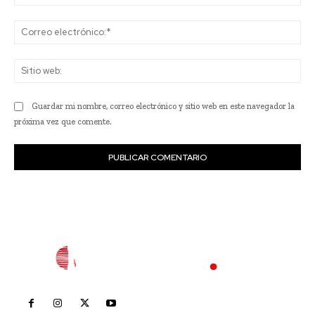
Co
ele
Sit
we
Guardar mi nombre, correo electrónico y sitio web en este navegador la
próxima vez que comente.