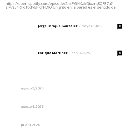
https://open.spotify.com/episode/2nsPGl4XakQixzrq8QFB7a?
si=7zv4RlrdTtKfvEPKJrHDlQ Un grito en la pared es el sentido de...
Las vacas de Huajimic
Jorge Enrique González
-
mayo 6, 2025
Letras del director
0
El peatón y la ciudad
Enrique Martínez
-
abril 4, 2025
Letras del director
0
Lo más popular
Busca CECAN a los mejores cortometrajes nayaritas
NAYARIT
agosto 3, 2026
Premian a niños con recorrido cultural en San Blas
NAYARIT
agosto 6, 2026
Tópicos políticos para analizar
OPINIÓN
julio 31, 2026