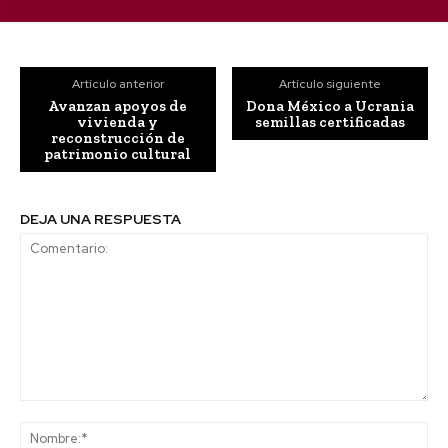
Artículo anterior
Artículo siguiente
Avanzan apoyos de
Dona México a Ucrania
vivienda y
semillas certificadas
reconstrucción de
patrimonio cultural
DEJA UNA RESPUESTA
Comentario:
No