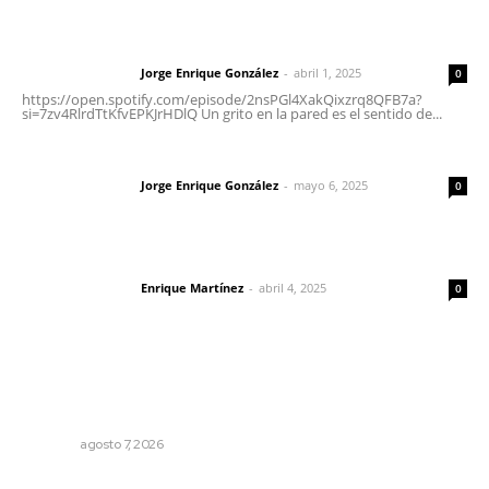
Letras del director | Un grito en la pared
Jorge Enrique González
-
abril 1, 2025
Letras del director
0
https://open.spotify.com/episode/2nsPGl4XakQixzrq8QFB7a?
si=7zv4RlrdTtKfvEPKJrHDlQ Un grito en la pared es el sentido de...
Las vacas de Huajimic
Jorge Enrique González
-
mayo 6, 2025
Letras del director
0
El peatón y la ciudad
Enrique Martínez
-
abril 4, 2025
Letras del director
0
Lo más popular
Desconfío de las policías municipales: gobernador
Navarro
NAYARIT
agosto 7, 2026
Aclara Marakame tarifas y programas de apoyo para