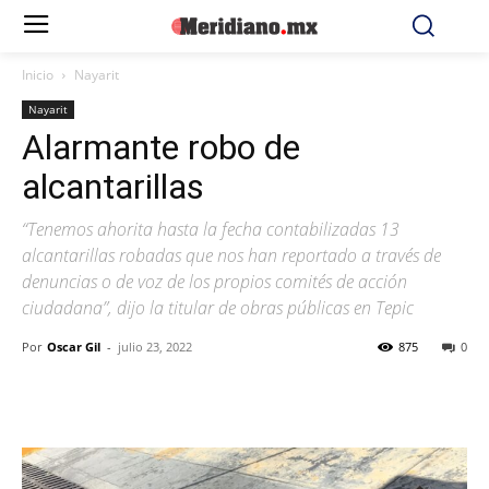
Inicio
Nayarit
Nayarit
Alarmante robo de
alcantarillas
“Tenemos ahorita hasta la fecha contabilizadas 13
alcantarillas robadas que nos han reportado a través de
denuncias o de voz de los propios comités de acción
ciudadana”, dijo la titular de obras públicas en Tepic
Por
Oscar Gil
-
julio 23, 2022
875
0