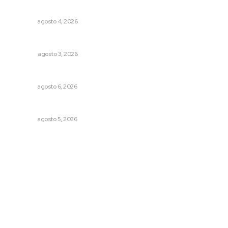
rehabilitación
NAYARIT
agosto 4, 2026
Las razones y los días por definir
OPINIÓN
agosto 3, 2026
Preparan la Feria de Regreso a Clases
NAYARIT
agosto 6, 2026
Alertan de ciberdelincuentes a través de QR falsos
NAYARIT
agosto 5, 2026
Archivo mensual
agosto 2026
julio 2026
junio 2026