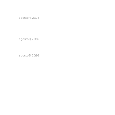
Abren convocatoria de ingreso para la Escuela de Bellas
Artes
NAYARIT
agosto 4, 2026
Tras operativo, el CEDE busca protección de justicia
federal
NAYARIT
agosto 3, 2026
Prohibirán celulares en escuelas de Nayarit
NAYARIT
agosto 5, 2026
Archivo mensual
agosto 2026
julio 2026
junio 2026
mayo 2026