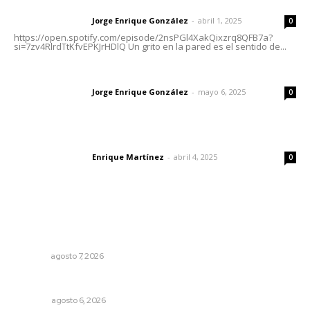
Letras del director | Un grito en la pared
Jorge Enrique González
-
abril 1, 2025
Letras del director
0
https://open.spotify.com/episode/2nsPGl4XakQixzrq8QFB7a?
si=7zv4RlrdTtKfvEPKJrHDlQ Un grito en la pared es el sentido de...
Las vacas de Huajimic
Jorge Enrique González
-
mayo 6, 2025
Letras del director
0
El peatón y la ciudad
Enrique Martínez
-
abril 4, 2025
Letras del director
0
Lo más popular
Analizan potencial minero en diversas regiones del
estado
NAYARIT
agosto 7, 2026
Los cambios en la política
OPINIÓN
agosto 6, 2026