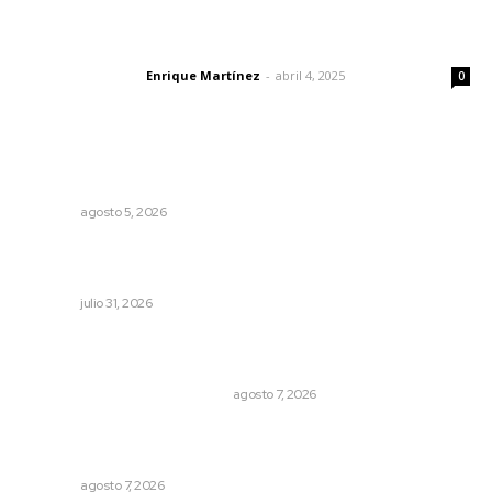
El peatón y la ciudad
Enrique Martínez
-
abril 4, 2025
Letras del director
0
Lo más popular
Sancionarán cobro obligatorio de propinas
NAYARIT
agosto 5, 2026
Exigen jubilados del IMSS devolución de sus ahorros
retenidos por las AFORES
NAYARIT
julio 31, 2026
La Princesa Mololoa y el tóxico que se convirtió en
volcán
LA HISTORIA TAMBIÉN ES NOTICIA
agosto 7, 2026
Presentará Escuela de Bellas Artes resultados de
cursos vacacionales
NAYARIT
agosto 7, 2026