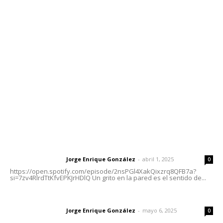
Contáctanos
meridianoredacción@gmail.com
Tels. 3112143809 | 3112103211
Oficinas Generales: Av. Independencia #355, Tepic,
Nayarit
Letras del Director
Letras del director | Un grito en la pared
Jorge Enrique González
-
abril 1, 2025
Letras del director
0
https://open.spotify.com/episode/2nsPGl4XakQixzrq8QFB7a?
si=7zv4RlrdTtKfvEPKJrHDlQ Un grito en la pared es el sentido de...
Las vacas de Huajimic
Jorge Enrique González
-
mayo 6, 2025
Letras del director
0