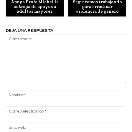
Apoya Profe Michel la
Seguiremos trabajando
entrega de apoyos a
para erradicar
adultos mayores
violencia de género
DEJA UNA RESPUESTA
Comentario:
No
Co
ele
Sit
we