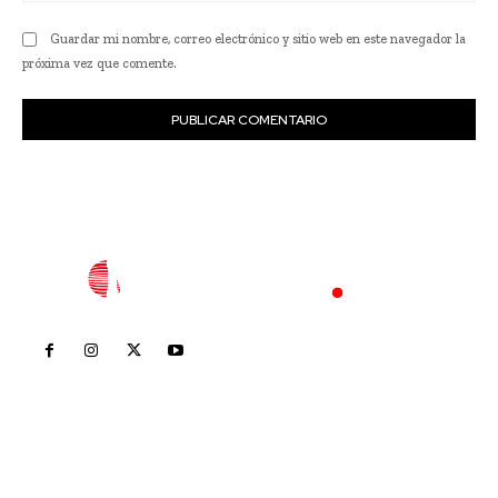
Guardar mi nombre, correo electrónico y sitio web en este navegador la
próxima vez que comente.
Inicio
Nayarit
Nacional
Policiaca
Opinión
Deportes
Edición Impresa
Sociales
Meridiano Vallarta