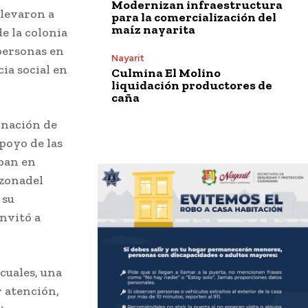
Modernizan infraestructura
llevaron a
para la comercialización del
maíz nayarita
e la colonia
personas en
Nayarit
cia social en
Culmina El Molino
liquidación productores de
caña
dinación de
apoyo de las
aban en
 zonadel
 su
invitó a
cuales, una
r atención,