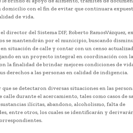
e le brindó el apoyo de alimento, trámites de documen
u domicilio con el fin de evitar que continuara expues
lidad de vida.
 el director del Sistema DIF, Roberto RamosVázquez, e
dos se mantendrán por el municipio, buscando disminui
en situación de calle y contar con un censo actualiza
ajando en un proyecto integral en coordinación con la
on la finalidad de brindar mejores condiciones de vid
us derechos a las personas en calidad de indigencia.
 que se detectaron diversas situaciones en las person
 calle durante el acercamiento, tales como casos de s
ustancias ilícitas, abandono, alcoholismo, falta de
s, entre otros, los cuales se identificarán y derivarán
correspondientes.