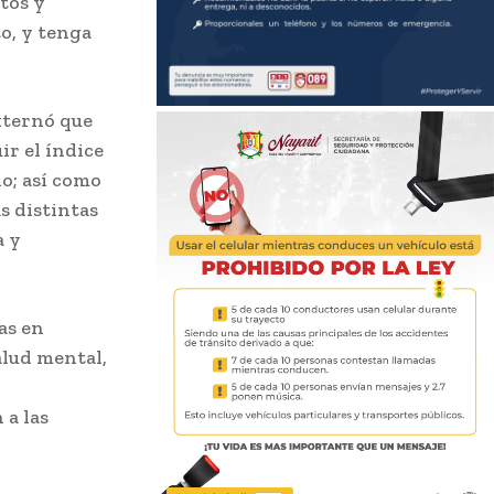
tos y
to, y tenga
xternó que
r el índice
do; así como
s distintas
a y
as en
alud mental,
 a las