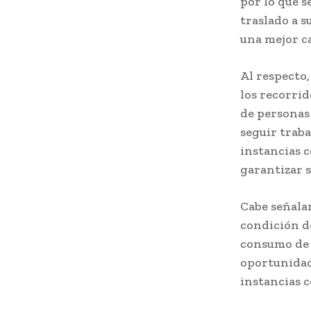
por lo que s
traslado a s
una mejor ca
Al respecto,
los recorri
de personas 
seguir trab
instancias c
garantizar s
Cabe señalar
condición de
consumo de s
oportunidade
instancias 