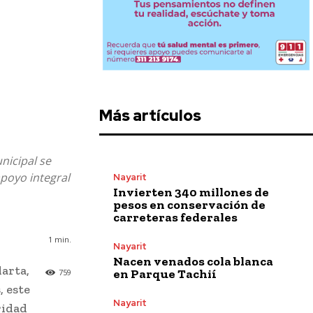
Más artículos
nicipal se
apoyo integral
Nayarit
Invierten 340 millones de
pesos en conservación de
carreteras federales
1
min.
Nayarit
Nacen venados cola blanca
larta,
en Parque Tachií
759
, este
Nayarit
ridad