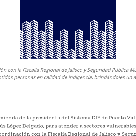
ón con la Fiscalía Regional de Jalisco y Seguridad Pública Mu
ntidós personas en calidad de indigencia, brindándoles un 
mienda de la presidenta del Sistema DIF de Puerto Val
ús López Delgado, para atender a sectores vulnerables
ordinación con la Fiscalía Regional de Jalisco y Segu