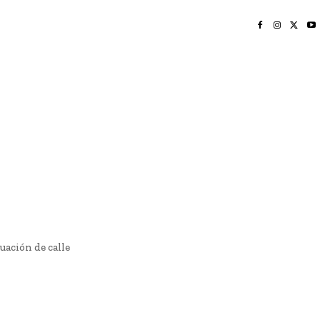
INICIO
NAYARIT
NACIONAL
POLICIACA
OPINIÓN
DEPORTES
EDICIÓN IMPRESA
SOCIALES
MERIDIANO VALLARTA
ación de calle